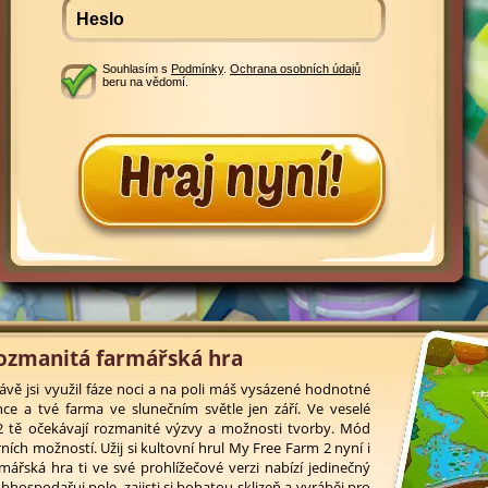
Souhlasím s
Podmínky
.
Ochrana osobních údajů
beru na vědomí.
ozmanitá farmářská hra
rávě jsi využil fáze noci a na poli máš vysázené hodnotné
ce a tvé farma ve slunečním světle jen září. Ve veselé
 tě očekávají rozmanité výzvy a možnosti tvorby. Mód
ích možností. Užij si kultovní hrul My Free Farm 2 nyní i
ářská hra ti ve své prohlížečové verzi nabízí jedinečný
obhospodařuj pole, zajisti si bohatou sklizeň a vyráběj pro