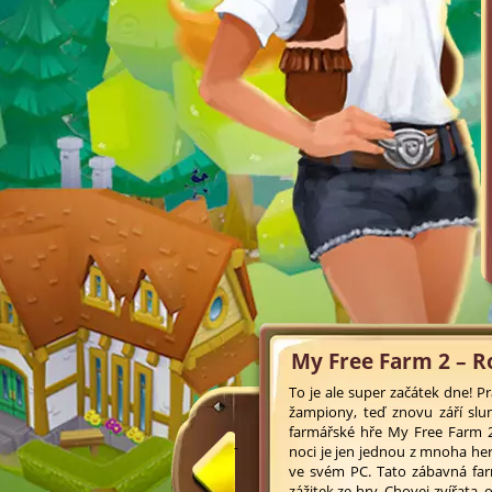
My Free Farm 2 – R
To je ale super začátek dne! P
žampiony, teď znovu září slun
farmářské hře My Free Farm 2
noci je jen jednou z mnoha hern
ve svém PC. Tato zábavná farm
zážitek ze hry. Chovej zvířata, 