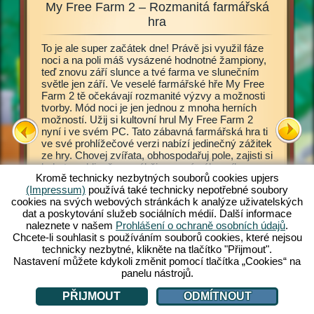
My Free Farm 2 – Rozmanitá farmářská
My F
ata,
hra
To je ale super začátek dne! Právě jsi využil fáze
Tato far
ješ, jak
noci a na poli máš vysázené hodnotné žampiony,
My Free 
klízíš
teď znovu září slunce a tvé farma ve slunečním
statek. 
družství?
světle jen září. Ve veselé farmářské hře My Free
se sezná
 2. Tato
Farm 2 tě očekávají rozmanité výzvy a možnosti
principů.
ost
tvorby. Mód noci je jen jednou z mnoha herních
Obhospod
ém
možností. Užij si kultovní hrul My Free Farm 2
stejně j
š, je
nyní i ve svém PC. Tato zábavná farmářská hra ti
zpracová
můžeš
ve své prohlížečové verzi nabízí jedinečný zážitek
Rozmanit
yní dát
ze hry. Chovej zvířata, obhospodařuj pole, zajisti si
lahodnéh
bohatou sklizeň a vyráběj pro své zákazníky
zákazní
Kromě technicky nezbytných souborů cookies upjers
lahodné zboží. Zaregistruj se zdarma a hraj také!
rozvážíš
(Impressum)
používá také technicky nepotřebné soubory
čas od č
cookies na svých webových stránkách k analýze uživatelských
obojžive
FARMY
dat a poskytování služeb sociálních médií. Další informace
určité vý
naleznete v našem
Prohlášení o ochraně osobních údajů
.
velkozak
Chcete-li souhlasit s používáním souborů cookies, které nejsou
zvířata, 
technicky nezbytné, klikněte na tlačítko "Přijmout".
zvyšuj s
Nastavení můžete kdykoli změnit pomocí tlačítka „Cookies“ na
panelu nástrojů.
PŘIJMOUT
ODMÍTNOUT