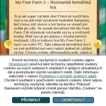
My Free Farm 2 – Rozmanitá farmářská
My F
ata,
hra
To je ale super začátek dne! Právě jsi využil fáze
Tato far
ješ, jak
noci a na poli máš vysázené hodnotné žampiony,
My Free 
klízíš
teď znovu září slunce a tvé farma ve slunečním
statek. 
družství?
světle jen září. Ve veselé farmářské hře My Free
se sezná
 2. Tato
Farm 2 tě očekávají rozmanité výzvy a možnosti
principů.
ost
tvorby. Mód noci je jen jednou z mnoha herních
Obhospod
ém
možností. Užij si kultovní hrul My Free Farm 2
stejně j
š, je
nyní i ve svém PC. Tato zábavná farmářská hra ti
zpracová
můžeš
ve své prohlížečové verzi nabízí jedinečný zážitek
Rozmanit
yní dát
ze hry. Chovej zvířata, obhospodařuj pole, zajisti si
lahodnéh
bohatou sklizeň a vyráběj pro své zákazníky
zákazní
Kromě technicky nezbytných souborů cookies upjers
lahodné zboží. Zaregistruj se zdarma a hraj také!
rozvážíš
(Impressum)
používá také technicky nepotřebné soubory
čas od č
cookies na svých webových stránkách k analýze uživatelských
obojžive
FARMY
dat a poskytování služeb sociálních médií. Další informace
určité vý
naleznete v našem
Prohlášení o ochraně osobních údajů
.
velkozak
Chcete-li souhlasit s používáním souborů cookies, které nejsou
zvířata, 
technicky nezbytné, klikněte na tlačítko "Přijmout".
zvyšuj s
Nastavení můžete kdykoli změnit pomocí tlačítka „Cookies“ na
panelu nástrojů.
PŘIJMOUT
ODMÍTNOUT