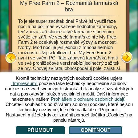
My Free Farm 2 – Rozmanitá farmářská
My F
ata,
hra
To je ale super začátek dne! Právě jsi využil fáze
Tato far
ješ, jak
noci a na poli máš vysázené hodnotné žampiony,
My Free 
klízíš
teď znovu září slunce a tvé farma ve slunečním
statek. 
družství?
světle jen září. Ve veselé farmářské hře My Free
se sezná
 2. Tato
Farm 2 tě očekávají rozmanité výzvy a možnosti
principů.
ost
tvorby. Mód noci je jen jednou z mnoha herních
Obhospod
ém
možností. Užij si kultovní hrul My Free Farm 2
stejně j
š, je
nyní i ve svém PC. Tato zábavná farmářská hra ti
zpracová
můžeš
ve své prohlížečové verzi nabízí jedinečný zážitek
Rozmanit
yní dát
ze hry. Chovej zvířata, obhospodařuj pole, zajisti si
lahodnéh
bohatou sklizeň a vyráběj pro své zákazníky
zákazní
Kromě technicky nezbytných souborů cookies upjers
lahodné zboží. Zaregistruj se zdarma a hraj také!
rozvážíš
(Impressum)
používá také technicky nepotřebné soubory
čas od č
cookies na svých webových stránkách k analýze uživatelských
obojžive
FARMY
dat a poskytování služeb sociálních médií. Další informace
určité vý
naleznete v našem
Prohlášení o ochraně osobních údajů
.
velkozak
Chcete-li souhlasit s používáním souborů cookies, které nejsou
zvířata, 
technicky nezbytné, klikněte na tlačítko "Přijmout".
zvyšuj s
Nastavení můžete kdykoli změnit pomocí tlačítka „Cookies“ na
panelu nástrojů.
PŘIJMOUT
ODMÍTNOUT