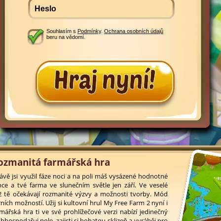
Souhlasím s
Podmínky
.
Ochrana osobních údajů
beru na vědomí.
ozmanitá farmářská hra
rávě jsi využil fáze noci a na poli máš vysázené hodnotné
ce a tvé farma ve slunečním světle jen září. Ve veselé
 tě očekávají rozmanité výzvy a možnosti tvorby. Mód
ích možností. Užij si kultovní hrul My Free Farm 2 nyní i
ářská hra ti ve své prohlížečové verzi nabízí jedinečný
obhospodařuj pole, zajisti si bohatou sklizeň a vyráběj pro