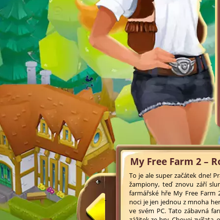
My Free Farm 2 – R
To je ale super začátek dne! P
žampiony, teď znovu září slun
farmářské hře My Free Farm 2
noci je jen jednou z mnoha hern
ve svém PC. Tato zábavná farm
zážitek ze hry. Chovej zvířata, 