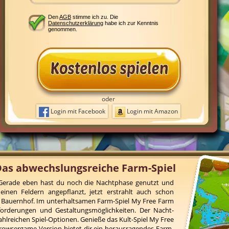
Den
AGB
stimme ich zu. Die
Datenschutzerklärung
habe ich zur Kenntnis
genommen.
oder
Login mit Facebook
Login mit Amazon
Das abwechslungsreiche Farm-Spiel
! Gerade eben hast du noch die Nachtphase genutzt und
inen Feldern angepflanzt, jetzt erstrahlt auch schon
 Bauernhof. Im unterhaltsamen Farm-Spiel My Free Farm
forderungen und Gestaltungsmöglichkeiten. Der Nacht-
ahlreichen Spiel-Optionen. Genieße das Kult-Spiel My Free
rowsergame-Version bietet dir ein herausragendes Farm-