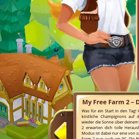
My Free Farm 2 – 
Was für ein Start in den Tag
köstliche Champignons auf de
wieder die Sonne über deinem
2 erwarten dich tolle Heraus
Modus ist dabei nur eine von z
Farm 2 nun auch am PC. Die B