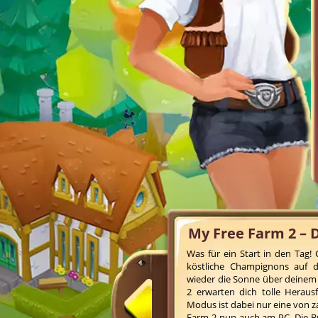
My Free Farm 2 – 
Was für ein Start in den Tag
köstliche Champignons auf de
wieder die Sonne über deinem
2 erwarten dich tolle Heraus
Modus ist dabei nur eine von z
Farm 2 nun auch am PC. Die B