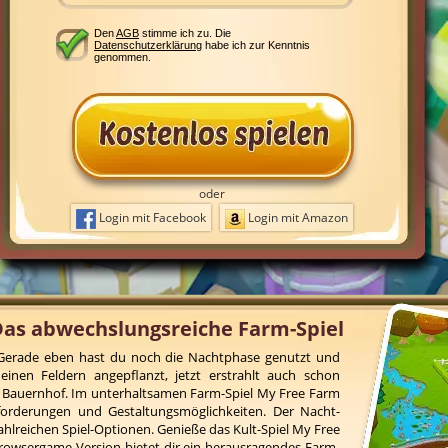
Den
AGB
stimme ich zu. Die
Datenschutzerklärung
habe ich zur Kenntnis
genommen.
oder
Login mit Facebook
Login mit Amazon
Das abwechslungsreiche Farm-Spiel
! Gerade eben hast du noch die Nachtphase genutzt und
inen Feldern angepflanzt, jetzt erstrahlt auch schon
 Bauernhof. Im unterhaltsamen Farm-Spiel My Free Farm
forderungen und Gestaltungsmöglichkeiten. Der Nacht-
ahlreichen Spiel-Optionen. Genieße das Kult-Spiel My Free
rowsergame-Version bietet dir ein herausragendes Farm-