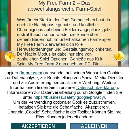
My Free Farm 2 – Das
Fa
e,
abwechslungsreiche Farm-Spiel
Was für ein Start in den Tag! Gerade eben hast du
Dieses F
n immer
noch die Nachtphase genutzt und köstliche
Browserg
uernhof
Champignons auf deinen Feldern angepflanzt, jetzt
virtuell
de
erstrahlt auch schon wieder die Sonne über
Land. Im
deinem Bauernhof. Im unterhaltsamen Farm-Spiel
Spielmög
 doch
My Free Farm 2 erwarten dich tolle
auch sch
Das
Herausforderungen und Gestaltungsmöglichkeiten.
Pflanze 
chkeit
Der Nacht-Modus ist dabei nur eine von
Gewächse
talten.
zahlreichen Spiel-Optionen. Genieße das Kult-
Naturprod
mputer
Spiel My Free Farm 2 nun auch am PC. Die
Umfangre
kann es
Browsergame-Version bietet dir ein
die Hers
iel nun
upjers
(Impressum)
verwendet auf seinen Webseiten Cookies
herausragendes Farm-Spiel-Erlebnis. Halte und
Kunden n
zur Datenanalyse, zur Bereitstellung von Social-Media-Diensten
züchte Tiere, bewirtschafte deine Felder, hol die
Erzeugni
und zur Auslieferung personalisierter Werbung. Weitere
Ernte ein und stelle leckere Waren für deine
dich in 
Informationen finden Sie in unserer
Datenschutzerklärung
.
Kunden her. Registriere dich gratis und spiel mit!
Wasserfl
Informationen zur Datenverarbeitung durch Google finden Sie
Großauft
ATION
unter
https://business.safety.google/privacy/
.
Bauernhof
Um der Verwendung optionaler Cookies zuzustimmen,
tierische
betätigen Sie bitte die Schaltfläche „Akzeptieren“.
Einnahme
Über die „Cookie“ Schaltfläche in der Toolbar können Sie Ihre
Einstellungen jederzeit ändern.
AKZEPTIEREN
ABLEHNEN