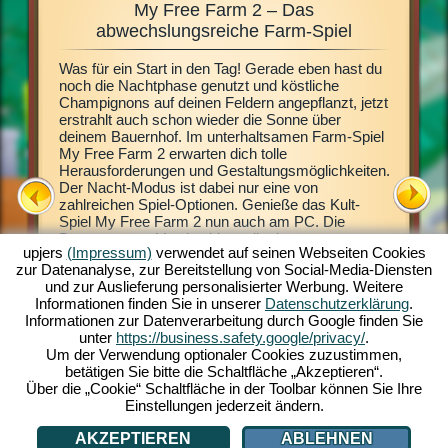
My Free Farm 2 – Das
Fa
e,
abwechslungsreiche Farm-Spiel
Was für ein Start in den Tag! Gerade eben hast du
Dieses F
n immer
noch die Nachtphase genutzt und köstliche
Browserg
uernhof
Champignons auf deinen Feldern angepflanzt, jetzt
virtuell
de
erstrahlt auch schon wieder die Sonne über
Land. Im
deinem Bauernhof. Im unterhaltsamen Farm-Spiel
Spielmög
 doch
My Free Farm 2 erwarten dich tolle
auch sch
Das
Herausforderungen und Gestaltungsmöglichkeiten.
Pflanze 
chkeit
Der Nacht-Modus ist dabei nur eine von
Gewächse
talten.
zahlreichen Spiel-Optionen. Genieße das Kult-
Naturprod
mputer
Spiel My Free Farm 2 nun auch am PC. Die
Umfangre
kann es
Browsergame-Version bietet dir ein
die Hers
iel nun
upjers
(Impressum)
verwendet auf seinen Webseiten Cookies
herausragendes Farm-Spiel-Erlebnis. Halte und
Kunden n
zur Datenanalyse, zur Bereitstellung von Social-Media-Diensten
züchte Tiere, bewirtschafte deine Felder, hol die
Erzeugni
und zur Auslieferung personalisierter Werbung. Weitere
Ernte ein und stelle leckere Waren für deine
dich in 
Informationen finden Sie in unserer
Datenschutzerklärung
.
Kunden her. Registriere dich gratis und spiel mit!
Wasserfl
Informationen zur Datenverarbeitung durch Google finden Sie
Großauft
ATION
unter
https://business.safety.google/privacy/
.
Bauernhof
Um der Verwendung optionaler Cookies zuzustimmen,
tierische
betätigen Sie bitte die Schaltfläche „Akzeptieren“.
Einnahme
Über die „Cookie“ Schaltfläche in der Toolbar können Sie Ihre
Einstellungen jederzeit ändern.
AKZEPTIEREN
ABLEHNEN