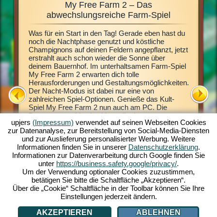
My Free Farm 2 – Das
Fa
e,
abwechslungsreiche Farm-Spiel
Was für ein Start in den Tag! Gerade eben hast du
Dieses F
n immer
noch die Nachtphase genutzt und köstliche
Browserg
uernhof
Champignons auf deinen Feldern angepflanzt, jetzt
virtuell
de
erstrahlt auch schon wieder die Sonne über
Land. Im
deinem Bauernhof. Im unterhaltsamen Farm-Spiel
Spielmög
 doch
My Free Farm 2 erwarten dich tolle
auch sch
Das
Herausforderungen und Gestaltungsmöglichkeiten.
Pflanze 
chkeit
Der Nacht-Modus ist dabei nur eine von
Gewächse
talten.
zahlreichen Spiel-Optionen. Genieße das Kult-
Naturprod
mputer
Spiel My Free Farm 2 nun auch am PC. Die
Umfangre
kann es
Browsergame-Version bietet dir ein
die Hers
iel nun
upjers
(Impressum)
verwendet auf seinen Webseiten Cookies
herausragendes Farm-Spiel-Erlebnis. Halte und
Kunden n
zur Datenanalyse, zur Bereitstellung von Social-Media-Diensten
züchte Tiere, bewirtschafte deine Felder, hol die
Erzeugni
und zur Auslieferung personalisierter Werbung. Weitere
Ernte ein und stelle leckere Waren für deine
dich in 
Informationen finden Sie in unserer
Datenschutzerklärung
.
Kunden her. Registriere dich gratis und spiel mit!
Wasserfl
Informationen zur Datenverarbeitung durch Google finden Sie
Großauft
ATION
unter
https://business.safety.google/privacy/
.
Bauernhof
Um der Verwendung optionaler Cookies zuzustimmen,
tierische
betätigen Sie bitte die Schaltfläche „Akzeptieren“.
Einnahme
Über die „Cookie“ Schaltfläche in der Toolbar können Sie Ihre
Einstellungen jederzeit ändern.
AKZEPTIEREN
ABLEHNEN