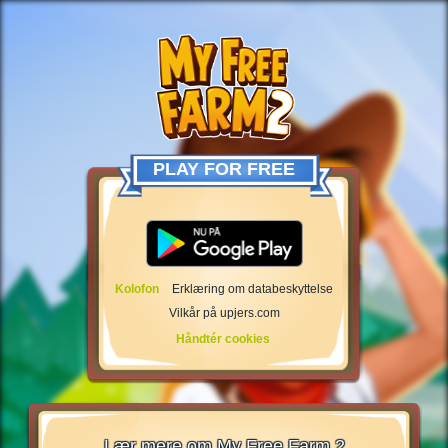
PLAY FOR FREE
Kolofon
Erklæring om databeskyttelse
Vilkår på upjers.com
Håndtér cookies
Lær mere om My Free Farm 2