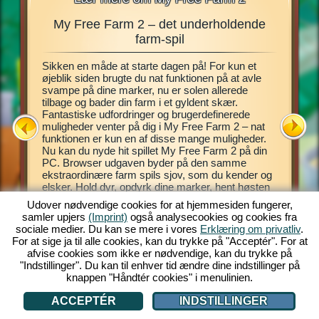
My Free Farm 2 – det underholdende
My Fre
r,
farm-spil
Sikken en måde at starte dagen på! For kun et
Dette far
 drømt
øjeblik siden brugte du nat funktionen på at avle
spillet 
hente
svampe på dine marker, nu er solen allerede
virtuelle
i
tilbage og bader din farm i et gyldent skær.
Introduk
pecielle
Fantastiske udfordringer og brugerdefinerede
spillet,
 din helt
muligheder venter på dig i My Free Farm 2 – nat
Pas dine
u behøver
funktionen er kun en af disse mange muligheder.
eksotisk
delse, og
Nu kan du nyde hit spillet My Free Farm 2 på din
dig mulig
 det
PC. Browser udgaven byder på den samme
dine kund
ekstraordinære farm spils sjov, som du kender og
piloten A
elsker. Hold dyr, opdyrk dine marker, hent høsten
farm, hol
ind og producer lækre varer til dine kunder.
og skovl
Udover nødvendige cookies for at hjemmesiden fungerer,
Register dig gratis nu og kom godt i gang!
ATION
samler upjers
(Imprint)
også analysecookies og cookies fra
sociale medier. Du kan se mere i vores
Erklæring om privatliv
.
For at sige ja til alle cookies, kan du trykke på "Acceptér". For at
afvise cookies som ikke er nødvendige, kan du trykke på
"Indstillinger". Du kan til enhver tid ændre dine indstillinger på
knappen "Håndtér cookies" i menulinien.
ACCEPTÉR
INDSTILLINGER