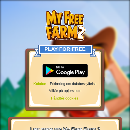
PLAY FOR FREE
Kolofon
Erklæring om databeskyttelse
Vilkår på upjers.com
Håndtér cookies
Lær mere om My Free Farm 2