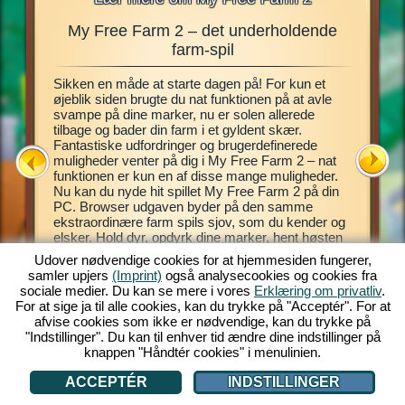
My Free Farm 2 – det underholdende
My Fre
r,
farm-spil
Sikken en måde at starte dagen på! For kun et
Dette far
 drømt
øjeblik siden brugte du nat funktionen på at avle
spillet 
hente
svampe på dine marker, nu er solen allerede
virtuelle
i
tilbage og bader din farm i et gyldent skær.
Introduk
pecielle
Fantastiske udfordringer og brugerdefinerede
spillet,
 din helt
muligheder venter på dig i My Free Farm 2 – nat
Pas dine
u behøver
funktionen er kun en af disse mange muligheder.
eksotisk
delse, og
Nu kan du nyde hit spillet My Free Farm 2 på din
dig mulig
 det
PC. Browser udgaven byder på den samme
dine kund
ekstraordinære farm spils sjov, som du kender og
piloten A
elsker. Hold dyr, opdyrk dine marker, hent høsten
farm, hol
ind og producer lækre varer til dine kunder.
og skovl
Udover nødvendige cookies for at hjemmesiden fungerer,
Register dig gratis nu og kom godt i gang!
ATION
samler upjers
(Imprint)
også analysecookies og cookies fra
sociale medier. Du kan se mere i vores
Erklæring om privatliv
.
For at sige ja til alle cookies, kan du trykke på "Acceptér". For at
afvise cookies som ikke er nødvendige, kan du trykke på
"Indstillinger". Du kan til enhver tid ændre dine indstillinger på
knappen "Håndtér cookies" i menulinien.
ACCEPTÉR
INDSTILLINGER