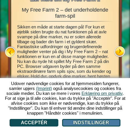
My Free Farm 2 – det underholdende
My Fre
r,
farm-spil
Sikken en måde at starte dagen på! For kun et
Dette far
 drømt
øjeblik siden brugte du nat funktionen på at avle
spillet 
hente
svampe på dine marker, nu er solen allerede
virtuelle
i
tilbage og bader din farm i et gyldent skær.
Introduk
pecielle
Fantastiske udfordringer og brugerdefinerede
spillet,
 din helt
muligheder venter på dig i My Free Farm 2 – nat
Pas dine
u behøver
funktionen er kun en af disse mange muligheder.
eksotisk
delse, og
Nu kan du nyde hit spillet My Free Farm 2 på din
dig mulig
 det
PC. Browser udgaven byder på den samme
dine kund
ekstraordinære farm spils sjov, som du kender og
piloten A
elsker. Hold dyr, opdyrk dine marker, hent høsten
farm, hol
ind og producer lækre varer til dine kunder.
og skovl
Udover nødvendige cookies for at hjemmesiden fungerer,
Register dig gratis nu og kom godt i gang!
ATION
samler upjers
(Imprint)
også analysecookies og cookies fra
sociale medier. Du kan se mere i vores
Erklæring om privatliv
.
For at sige ja til alle cookies, kan du trykke på "Acceptér". For at
afvise cookies som ikke er nødvendige, kan du trykke på
"Indstillinger". Du kan til enhver tid ændre dine indstillinger på
knappen "Håndtér cookies" i menulinien.
ACCEPTÉR
INDSTILLINGER