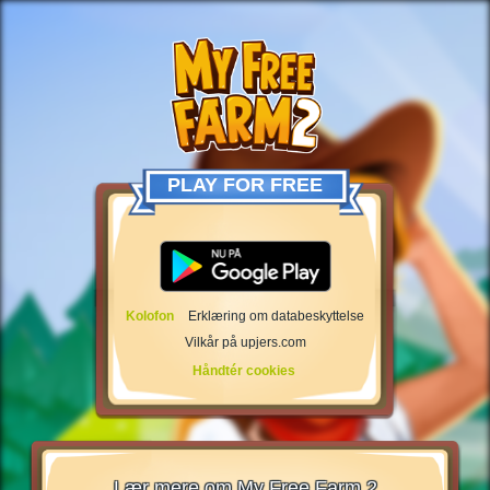
PLAY FOR FREE
Kolofon
Erklæring om databeskyttelse
Vilkår på upjers.com
Håndtér cookies
Lær mere om My Free Farm 2