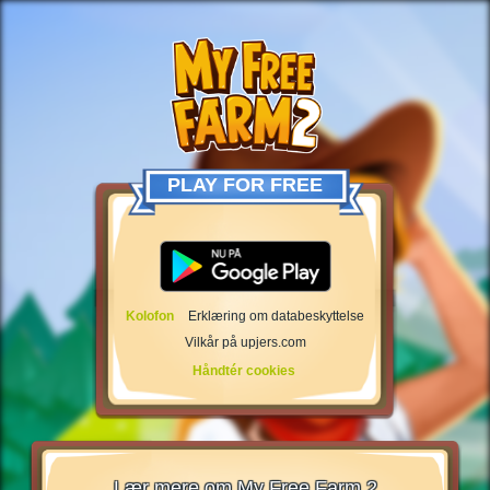
PLAY FOR FREE
Kolofon
Erklæring om databeskyttelse
Vilkår på upjers.com
Håndtér cookies
Lær mere om My Free Farm 2