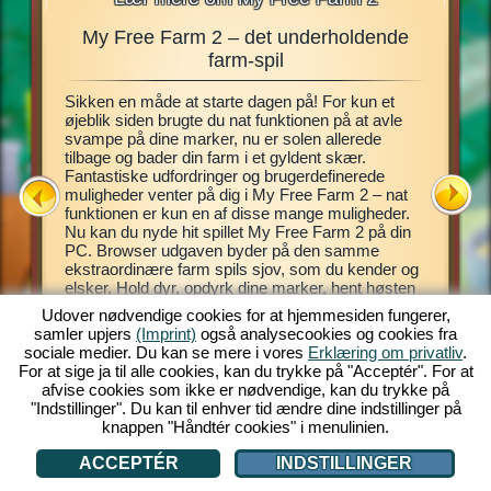
My Free Farm 2 – det underholdende
My Fre
r,
farm-spil
Sikken en måde at starte dagen på! For kun et
Dette far
 drømt
øjeblik siden brugte du nat funktionen på at avle
spillet 
hente
svampe på dine marker, nu er solen allerede
virtuelle
i
tilbage og bader din farm i et gyldent skær.
Introduk
pecielle
Fantastiske udfordringer og brugerdefinerede
spillet,
 din helt
muligheder venter på dig i My Free Farm 2 – nat
Pas dine
u behøver
funktionen er kun en af disse mange muligheder.
eksotisk
delse, og
Nu kan du nyde hit spillet My Free Farm 2 på din
dig mulig
 det
PC. Browser udgaven byder på den samme
dine kund
ekstraordinære farm spils sjov, som du kender og
piloten A
elsker. Hold dyr, opdyrk dine marker, hent høsten
farm, hol
ind og producer lækre varer til dine kunder.
og skovl
Udover nødvendige cookies for at hjemmesiden fungerer,
Register dig gratis nu og kom godt i gang!
ATION
samler upjers
(Imprint)
også analysecookies og cookies fra
sociale medier. Du kan se mere i vores
Erklæring om privatliv
.
For at sige ja til alle cookies, kan du trykke på "Acceptér". For at
afvise cookies som ikke er nødvendige, kan du trykke på
"Indstillinger". Du kan til enhver tid ændre dine indstillinger på
knappen "Håndtér cookies" i menulinien.
ACCEPTÉR
INDSTILLINGER