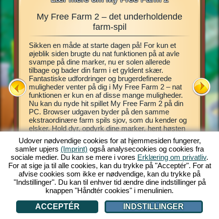
My Free Farm 2 – det underholdende
My Fre
r,
farm-spil
Sikken en måde at starte dagen på! For kun et
Dette far
 drømt
øjeblik siden brugte du nat funktionen på at avle
spillet 
hente
svampe på dine marker, nu er solen allerede
virtuelle
i
tilbage og bader din farm i et gyldent skær.
Introduk
pecielle
Fantastiske udfordringer og brugerdefinerede
spillet,
 din helt
muligheder venter på dig i My Free Farm 2 – nat
Pas dine
u behøver
funktionen er kun en af disse mange muligheder.
eksotisk
delse, og
Nu kan du nyde hit spillet My Free Farm 2 på din
dig mulig
 det
PC. Browser udgaven byder på den samme
dine kund
ekstraordinære farm spils sjov, som du kender og
piloten A
elsker. Hold dyr, opdyrk dine marker, hent høsten
farm, hol
ind og producer lækre varer til dine kunder.
og skovl
Udover nødvendige cookies for at hjemmesiden fungerer,
Register dig gratis nu og kom godt i gang!
ATION
samler upjers
(Imprint)
også analysecookies og cookies fra
sociale medier. Du kan se mere i vores
Erklæring om privatliv
.
For at sige ja til alle cookies, kan du trykke på "Acceptér". For at
afvise cookies som ikke er nødvendige, kan du trykke på
"Indstillinger". Du kan til enhver tid ændre dine indstillinger på
knappen "Håndtér cookies" i menulinien.
ACCEPTÉR
INDSTILLINGER