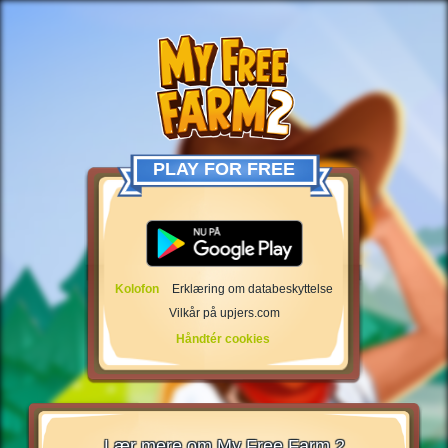
PLAY FOR FREE
Kolofon
Erklæring om databeskyttelse
Vilkår på upjers.com
Håndtér cookies
Lær mere om My Free Farm 2