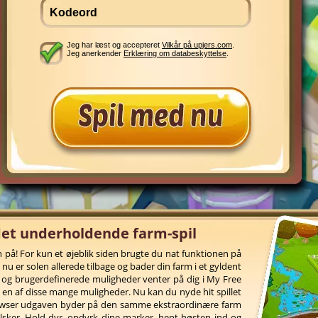
Jeg har læst og accepteret
Vilkår på upjers.com
.
Jeg anerkender
Erklæring om databeskyttelse
.
det underholdende farm-spil
 på! For kun et øjeblik siden brugte du nat funktionen på
nu er solen allerede tilbage og bader din farm i et gyldent
r og brugerdefinerede muligheder venter på dig i My Free
 en af disse mange muligheder. Nu kan du nyde hit spillet
owser udgaven byder på den samme ekstraordinære farm
elsker. Hold dyr, opdyrk dine marker, hent høsten ind og