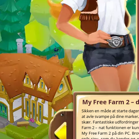
My Free Farm 2 – 
Sikken en måde at starte dagen
at avle svampe på dine marker, 
skær. Fantastiske udfordringe
Farm 2 – nat funktionen er kun
My Free Farm 2 på din PC. Br
spils sjov, som du kender og 