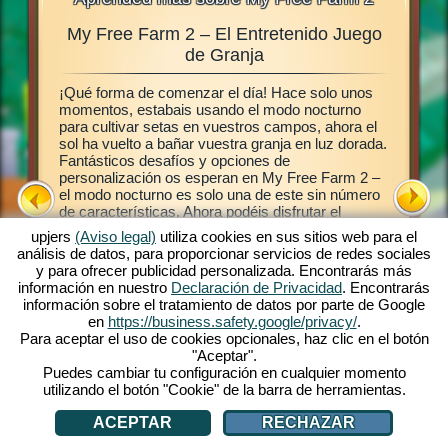
My Free Farm 2 – El Entretenido Juego
Gra
ales,
de Granja
¡Qué forma de comenzar el día! Hace solo unos
Este jue
abéis
momentos, estabais usando el modo nocturno
juego de
 granja,
para cultivar setas en vuestros campos, ahora el
establece
ras en
sol ha vuelto a bañar vuestra granja en luz dorada.
luego po
a My Free
Fantásticos desafíos y opciones de
campos, 
ermite
personalización os esperan en My Free Farm 2 –
plantas.
ro
el modo nocturno es solo una de este sin número
permiten
de características. Ahora podéis disfrutar el
frescos e
taréis
exitoso juego My Free Farm 2 en vuestro
clientes
nja en el
upjers
(Aviso legal)
utiliza cookies en sus sitios web para el
ordenador. La versión de navegador del juego os
entrégal
análisis de datos, para proporcionar servicios de redes sociales
provee la misma extraordinaria diversión de granja
cuando l
y para ofrecer publicidad personalizada. Encontrarás más
que ya conocéis y amáis. Cuidad animales,
granja, 
información en nuestro
Declaración de Privacidad
. Encontrarás
cultivad vuestros campo, cosechad y produce
plantas y
información sobre el tratamiento de datos por parte de Google
ricos bienes para vuestros clientes. ¡Registraros
¡Vamos!
en
https://business.safety.google/privacy/
.
gratis ahora y comienza!
Para aceptar el uso de cookies opcionales, haz clic en el botón
"Aceptar".
Puedes cambiar tu configuración en cualquier momento
utilizando el botón "Cookie" de la barra de herramientas.
ACEPTAR
RECHAZAR