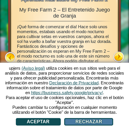
My Free Farm 2 – El Entretenido Juego
Gra
ales,
de Granja
¡Qué forma de comenzar el día! Hace solo unos
Este jue
abéis
momentos, estabais usando el modo nocturno
juego de
 granja,
para cultivar setas en vuestros campos, ahora el
establece
ras en
sol ha vuelto a bañar vuestra granja en luz dorada.
luego po
a My Free
Fantásticos desafíos y opciones de
campos, 
ermite
personalización os esperan en My Free Farm 2 –
plantas.
ro
el modo nocturno es solo una de este sin número
permiten
de características. Ahora podéis disfrutar el
frescos e
taréis
exitoso juego My Free Farm 2 en vuestro
clientes
nja en el
upjers
(Aviso legal)
utiliza cookies en sus sitios web para el
ordenador. La versión de navegador del juego os
entrégal
análisis de datos, para proporcionar servicios de redes sociales
provee la misma extraordinaria diversión de granja
cuando l
y para ofrecer publicidad personalizada. Encontrarás más
que ya conocéis y amáis. Cuidad animales,
granja, 
información en nuestro
Declaración de Privacidad
. Encontrarás
cultivad vuestros campo, cosechad y produce
plantas y
información sobre el tratamiento de datos por parte de Google
ricos bienes para vuestros clientes. ¡Registraros
¡Vamos!
en
https://business.safety.google/privacy/
.
gratis ahora y comienza!
Para aceptar el uso de cookies opcionales, haz clic en el botón
"Aceptar".
Puedes cambiar tu configuración en cualquier momento
utilizando el botón "Cookie" de la barra de herramientas.
ACEPTAR
RECHAZAR