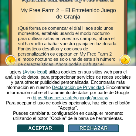
My Free Farm 2 – El Entretenido Juego
Gra
ales,
de Granja
¡Qué forma de comenzar el día! Hace solo unos
Este jue
abéis
momentos, estabais usando el modo nocturno
juego de
 granja,
para cultivar setas en vuestros campos, ahora el
establece
ras en
sol ha vuelto a bañar vuestra granja en luz dorada.
luego po
a My Free
Fantásticos desafíos y opciones de
campos, 
ermite
personalización os esperan en My Free Farm 2 –
plantas.
ro
el modo nocturno es solo una de este sin número
permiten
de características. Ahora podéis disfrutar el
frescos e
taréis
exitoso juego My Free Farm 2 en vuestro
clientes
nja en el
upjers
(Aviso legal)
utiliza cookies en sus sitios web para el
ordenador. La versión de navegador del juego os
entrégal
análisis de datos, para proporcionar servicios de redes sociales
provee la misma extraordinaria diversión de granja
cuando l
y para ofrecer publicidad personalizada. Encontrarás más
que ya conocéis y amáis. Cuidad animales,
granja, 
información en nuestro
Declaración de Privacidad
. Encontrarás
cultivad vuestros campo, cosechad y produce
plantas y
información sobre el tratamiento de datos por parte de Google
ricos bienes para vuestros clientes. ¡Registraros
¡Vamos!
en
https://business.safety.google/privacy/
.
gratis ahora y comienza!
Para aceptar el uso de cookies opcionales, haz clic en el botón
"Aceptar".
Puedes cambiar tu configuración en cualquier momento
utilizando el botón "Cookie" de la barra de herramientas.
ACEPTAR
RECHAZAR