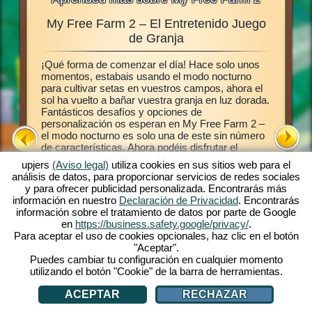
My Free Farm 2 – El Entretenido Juego
Gra
ales,
de Granja
¡Qué forma de comenzar el día! Hace solo unos
Este jue
abéis
momentos, estabais usando el modo nocturno
juego de
 granja,
para cultivar setas en vuestros campos, ahora el
establece
ras en
sol ha vuelto a bañar vuestra granja en luz dorada.
luego po
a My Free
Fantásticos desafíos y opciones de
campos, 
ermite
personalización os esperan en My Free Farm 2 –
plantas.
ro
el modo nocturno es solo una de este sin número
permiten
de características. Ahora podéis disfrutar el
frescos e
taréis
exitoso juego My Free Farm 2 en vuestro
clientes
nja en el
upjers
(Aviso legal)
utiliza cookies en sus sitios web para el
ordenador. La versión de navegador del juego os
entrégal
análisis de datos, para proporcionar servicios de redes sociales
provee la misma extraordinaria diversión de granja
cuando l
y para ofrecer publicidad personalizada. Encontrarás más
que ya conocéis y amáis. Cuidad animales,
granja, 
información en nuestro
Declaración de Privacidad
. Encontrarás
cultivad vuestros campo, cosechad y produce
plantas y
información sobre el tratamiento de datos por parte de Google
ricos bienes para vuestros clientes. ¡Registraros
¡Vamos!
en
https://business.safety.google/privacy/
.
gratis ahora y comienza!
Para aceptar el uso de cookies opcionales, haz clic en el botón
"Aceptar".
Puedes cambiar tu configuración en cualquier momento
utilizando el botón "Cookie" de la barra de herramientas.
ACEPTAR
RECHAZAR