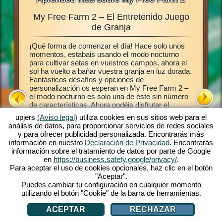
My Free Farm 2 – El Entretenido Juego
Gra
ales,
de Granja
¡Qué forma de comenzar el día! Hace solo unos
Este jue
abéis
momentos, estabais usando el modo nocturno
juego de
 granja,
para cultivar setas en vuestros campos, ahora el
establece
ras en
sol ha vuelto a bañar vuestra granja en luz dorada.
luego po
a My Free
Fantásticos desafíos y opciones de
campos, 
ermite
personalización os esperan en My Free Farm 2 –
plantas.
ro
el modo nocturno es solo una de este sin número
permiten
de características. Ahora podéis disfrutar el
frescos e
taréis
exitoso juego My Free Farm 2 en vuestro
clientes
nja en el
upjers
(Aviso legal)
utiliza cookies en sus sitios web para el
ordenador. La versión de navegador del juego os
entrégal
análisis de datos, para proporcionar servicios de redes sociales
provee la misma extraordinaria diversión de granja
cuando l
y para ofrecer publicidad personalizada. Encontrarás más
que ya conocéis y amáis. Cuidad animales,
granja, 
información en nuestro
Declaración de Privacidad
. Encontrarás
cultivad vuestros campo, cosechad y produce
plantas y
información sobre el tratamiento de datos por parte de Google
ricos bienes para vuestros clientes. ¡Registraros
¡Vamos!
en
https://business.safety.google/privacy/
.
gratis ahora y comienza!
Para aceptar el uso de cookies opcionales, haz clic en el botón
"Aceptar".
Puedes cambiar tu configuración en cualquier momento
utilizando el botón "Cookie" de la barra de herramientas.
ACEPTAR
RECHAZAR