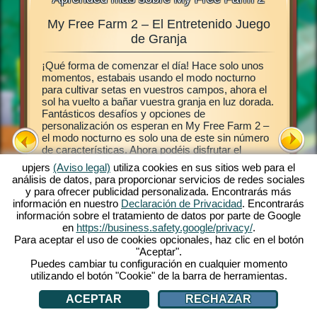
My Free Farm 2 – El Entretenido Juego
Gra
ales,
de Granja
¡Qué forma de comenzar el día! Hace solo unos
Este jue
abéis
momentos, estabais usando el modo nocturno
juego de
 granja,
para cultivar setas en vuestros campos, ahora el
establece
ras en
sol ha vuelto a bañar vuestra granja en luz dorada.
luego po
a My Free
Fantásticos desafíos y opciones de
campos, 
ermite
personalización os esperan en My Free Farm 2 –
plantas.
ro
el modo nocturno es solo una de este sin número
permiten
de características. Ahora podéis disfrutar el
frescos e
taréis
exitoso juego My Free Farm 2 en vuestro
clientes
nja en el
upjers
(Aviso legal)
utiliza cookies en sus sitios web para el
ordenador. La versión de navegador del juego os
entrégal
análisis de datos, para proporcionar servicios de redes sociales
provee la misma extraordinaria diversión de granja
cuando l
y para ofrecer publicidad personalizada. Encontrarás más
que ya conocéis y amáis. Cuidad animales,
granja, 
información en nuestro
Declaración de Privacidad
. Encontrarás
cultivad vuestros campo, cosechad y produce
plantas y
información sobre el tratamiento de datos por parte de Google
ricos bienes para vuestros clientes. ¡Registraros
¡Vamos!
en
https://business.safety.google/privacy/
.
gratis ahora y comienza!
Para aceptar el uso de cookies opcionales, haz clic en el botón
"Aceptar".
Puedes cambiar tu configuración en cualquier momento
utilizando el botón "Cookie" de la barra de herramientas.
ACEPTAR
RECHAZAR