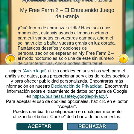
My Free Farm 2 – El Entretenido Juego
Gra
ales,
de Granja
¡Qué forma de comenzar el día! Hace solo unos
Este jue
abéis
momentos, estabais usando el modo nocturno
juego de
 granja,
para cultivar setas en vuestros campos, ahora el
establece
ras en
sol ha vuelto a bañar vuestra granja en luz dorada.
luego po
a My Free
Fantásticos desafíos y opciones de
campos, 
ermite
personalización os esperan en My Free Farm 2 –
plantas.
ro
el modo nocturno es solo una de este sin número
permiten
de características. Ahora podéis disfrutar el
frescos e
taréis
exitoso juego My Free Farm 2 en vuestro
clientes
nja en el
upjers
(Aviso legal)
utiliza cookies en sus sitios web para el
ordenador. La versión de navegador del juego os
entrégal
análisis de datos, para proporcionar servicios de redes sociales
provee la misma extraordinaria diversión de granja
cuando l
y para ofrecer publicidad personalizada. Encontrarás más
que ya conocéis y amáis. Cuidad animales,
granja, 
información en nuestro
Declaración de Privacidad
. Encontrarás
cultivad vuestros campo, cosechad y produce
plantas y
información sobre el tratamiento de datos por parte de Google
ricos bienes para vuestros clientes. ¡Registraros
¡Vamos!
en
https://business.safety.google/privacy/
.
gratis ahora y comienza!
Para aceptar el uso de cookies opcionales, haz clic en el botón
"Aceptar".
Puedes cambiar tu configuración en cualquier momento
utilizando el botón "Cookie" de la barra de herramientas.
ACEPTAR
RECHAZAR