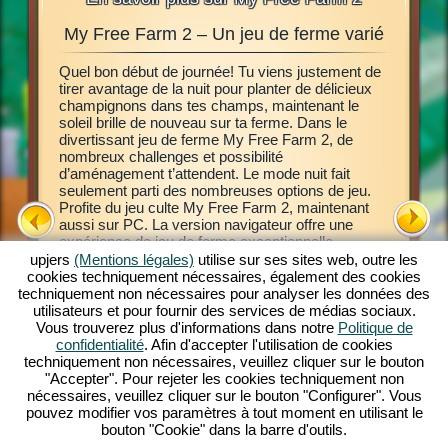
My Free Farm 2 – Un jeu de ferme varié
Exp
ches
Quel bon début de journée! Tu viens justement de
tirer avantage de la nuit pour planter de délicieux
Ce jeu d
jà rêvé
champignons dans tes champs, maintenant le
ligne My 
e, de
soleil brille de nouveau sur ta ferme. Dans le
Découvre
divertissant jeu de ferme My Free Farm 2, de
jeu de ba
e? Alors
nombreux challenges et possibilité
de début.
e jeu de
d’aménagement t’attendent. Le mode nuit fait
agricoles
ager une
seulement parti des nombreuses options de jeu.
d’autres
as
Profite du jeu culte My Free Farm 2, maintenant
produits
nexion
aussi sur PC. La version navigateur offre une
variées.
ferme
expérience de jeu de ferme exceptionnelle.
permette
Occupe-toi d’animaux et élève-les, exploite tes
upjers
(Mentions légales)
utilise sur ses sites web, outre les
marchand
champs, récupère la récolte et transforme de
cookies techniquement nécessaires, également des cookies
Transpor
délicieuses marchandises pour tes clients. Inscris-
techniquement non nécessaires pour analyser les données des
pilote Am
toi gratuitement et viens jouer!
utilisateurs et pour fournir des services de médias sociaux.
visite ré
Vous trouverez plus d'informations dans notre
Politique de
commande
confidentialité
. Afin d'accepter l'utilisation de cookies
d’animau
techniquement non nécessaires, veuillez cliquer sur le bouton
animaux,
"Accepter". Pour rejeter les cookies techniquement non
jeu. C’est
nécessaires, veuillez cliquer sur le bouton "Configurer". Vous
pouvez modifier vos paramètres à tout moment en utilisant le
bouton "Cookie" dans la barre d'outils.