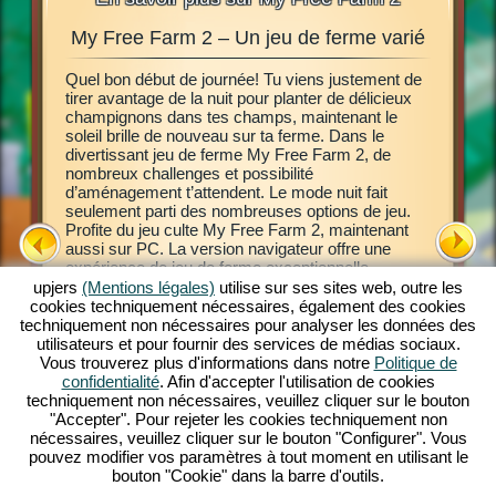
My Free Farm 2 – Un jeu de ferme varié
Exp
ches
Quel bon début de journée! Tu viens justement de
tirer avantage de la nuit pour planter de délicieux
Ce jeu d
jà rêvé
champignons dans tes champs, maintenant le
ligne My 
e, de
soleil brille de nouveau sur ta ferme. Dans le
Découvre
divertissant jeu de ferme My Free Farm 2, de
jeu de ba
e? Alors
nombreux challenges et possibilité
de début.
e jeu de
d’aménagement t’attendent. Le mode nuit fait
agricoles
ager une
seulement parti des nombreuses options de jeu.
d’autres
as
Profite du jeu culte My Free Farm 2, maintenant
produits
nexion
aussi sur PC. La version navigateur offre une
variées.
ferme
expérience de jeu de ferme exceptionnelle.
permette
Occupe-toi d’animaux et élève-les, exploite tes
upjers
(Mentions légales)
utilise sur ses sites web, outre les
marchand
champs, récupère la récolte et transforme de
cookies techniquement nécessaires, également des cookies
Transpor
délicieuses marchandises pour tes clients. Inscris-
techniquement non nécessaires pour analyser les données des
pilote Am
toi gratuitement et viens jouer!
utilisateurs et pour fournir des services de médias sociaux.
visite ré
Vous trouverez plus d'informations dans notre
Politique de
commande
confidentialité
. Afin d'accepter l'utilisation de cookies
d’animau
techniquement non nécessaires, veuillez cliquer sur le bouton
animaux,
"Accepter". Pour rejeter les cookies techniquement non
jeu. C’est
nécessaires, veuillez cliquer sur le bouton "Configurer". Vous
pouvez modifier vos paramètres à tout moment en utilisant le
bouton "Cookie" dans la barre d'outils.