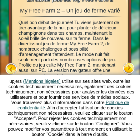
My Free Farm 2 – Un jeu de ferme varié
Exp
ches
Quel bon début de journée! Tu viens justement de
tirer avantage de la nuit pour planter de délicieux
Ce jeu d
jà rêvé
champignons dans tes champs, maintenant le
ligne My 
e, de
soleil brille de nouveau sur ta ferme. Dans le
Découvre
divertissant jeu de ferme My Free Farm 2, de
jeu de ba
e? Alors
nombreux challenges et possibilité
de début.
e jeu de
d’aménagement t’attendent. Le mode nuit fait
agricoles
ager une
seulement parti des nombreuses options de jeu.
d’autres
as
Profite du jeu culte My Free Farm 2, maintenant
produits
nexion
aussi sur PC. La version navigateur offre une
variées.
ferme
expérience de jeu de ferme exceptionnelle.
permette
Occupe-toi d’animaux et élève-les, exploite tes
upjers
(Mentions légales)
utilise sur ses sites web, outre les
marchand
champs, récupère la récolte et transforme de
cookies techniquement nécessaires, également des cookies
Transpor
délicieuses marchandises pour tes clients. Inscris-
techniquement non nécessaires pour analyser les données des
pilote Am
toi gratuitement et viens jouer!
utilisateurs et pour fournir des services de médias sociaux.
visite ré
Vous trouverez plus d'informations dans notre
Politique de
commande
confidentialité
. Afin d'accepter l'utilisation de cookies
d’animau
techniquement non nécessaires, veuillez cliquer sur le bouton
animaux,
"Accepter". Pour rejeter les cookies techniquement non
jeu. C’est
nécessaires, veuillez cliquer sur le bouton "Configurer". Vous
pouvez modifier vos paramètres à tout moment en utilisant le
bouton "Cookie" dans la barre d'outils.