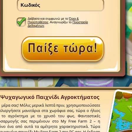
Διάβασα και συμφωνώ με το
Όροι &
Προϋποθέσεις
. Αναγνωρίζω το
Προστασία
Δεδομένων
.
ο Ψυχαγωγικό Παιχνίδι Αγροκτήματος
τη μέρα σας! Μόλις μερικά λεπτά πριν, χρησιμοποιούσατε
λλιεργήσετε μανιτάρια στα χωράφια σας, τώρα ο ήλιος
 το αγρόκτημα με το χρυσό του φως. Φανταστικές
ροσαρμογής σας περιμένουν στο My Free Farm 2 – η
μόνο ένα από αυτά τα αμέτρητα χαρακτηριστικά. Τώρα
ιτυχημένο παιχνίδι My Free Farm 2 στο PC σας. Η έκδοση