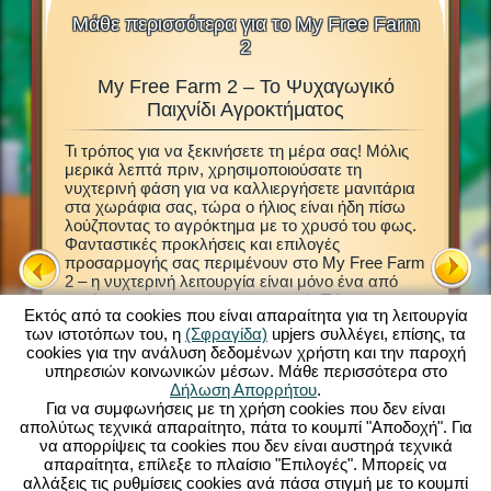
Μάθε περισσότερα για το My Free Farm
2
My Free Farm 2 – Το Ψυχαγωγικό
M
 Ζώα,
Παιχνίδι Αγροκτήματος
Δ
Τι τρόπος για να ξεκινήσετε τη μέρα σας! Μόλις
Αυτό το 
μερικά λεπτά πριν, χρησιμοποιούσατε τη
Μέσα στο
νων ζώων
νυχτερινή φάση για να καλλιεργήσετε μανιτάρια
ιδρύσετε
μιδή και
στα χωράφια σας, τώρα ο ήλιος είναι ήδη πίσω
Ανακαλύ
Τότε,
λούζποντας το αγρόκτημα με το χρυσό του φως.
φροντιστ
ωριστό
Φανταστικές προκλήσεις και επιλογές
να διαχε
προσαρμογής σας περιμένουν στο My Free Farm
έτοιμοι 
τον
2 – η νυχτερινή λειτουργία είναι μόνο ένα από
καλλιεργ
αυτά τα αμέτρητα χαρακτηριστικά. Τώρα
φυτά. Ε
 σύνδεση,
Εκτός από τα cookies που είναι απαραίτητα για τη λειτουργία
μπορείτε να απολαύσετε το επιτυχημένο παιχνίδι
επιτρέπ
κό
των ιστοτόπων του, η
(Σφραγίδα)
upjers συλλέγει, επίσης, τα
My Free Farm 2 στο PC σας. Η έκδοση του
αγροτικά
cookies για την ανάλυση δεδομένων χρήστη και την παροχή
browser παιχνιδιού παρέχει την ίδια εκπληκτική
αγαθά γ
υπηρεσιών κοινωνικών μέσων. Μάθε περισσότερα στο
διασκέδαση παιχνιδιών αγροκτήματος που
φορτηγό,
m 2:
Δήλωση Απορρήτου
.
γνωρίζετε και αγαπάτε. Φροντίστε ζώα,
όταν επι
Για να συμφωνήσεις με τη χρήση cookies που δεν είναι
καλλιεργήστε τα χωράφια σας, φέρτε τη
μαζικές
απολύτως τεχνικά απαραίτητο, πάτα το κουμπί "Αποδοχή". Για
συγκομιδή και παράγετε νόστιμα προϊόντα για
σας, κρα
Η
να απορρίψεις τα cookies που δεν είναι αυστηρά τεχνικά
τους πελάτες σας. Εγγραφείτε τώρα δωρεάν και
ζωικά π
απαραίτητα, επίλεξε το πλαίσιο "Επιλογές". Μπορείς να
ξεκινήστε!
αλλάξεις τις ρυθμίσεις cookies ανά πάσα στιγμή με το κουμπί