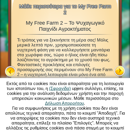
Μάθε περισσότερα για το My Free Farm
2
My Free Farm 2 – Το Ψυχαγωγικό
M
 Ζώα,
Παιχνίδι Αγροκτήματος
Δ
Τι τρόπος για να ξεκινήσετε τη μέρα σας! Μόλις
Αυτό το 
μερικά λεπτά πριν, χρησιμοποιούσατε τη
Μέσα στο
νων ζώων
νυχτερινή φάση για να καλλιεργήσετε μανιτάρια
ιδρύσετε
μιδή και
στα χωράφια σας, τώρα ο ήλιος είναι ήδη πίσω
Ανακαλύ
Τότε,
λούζποντας το αγρόκτημα με το χρυσό του φως.
φροντιστ
ωριστό
Φανταστικές προκλήσεις και επιλογές
να διαχε
προσαρμογής σας περιμένουν στο My Free Farm
έτοιμοι 
τον
2 – η νυχτερινή λειτουργία είναι μόνο ένα από
καλλιεργ
αυτά τα αμέτρητα χαρακτηριστικά. Τώρα
φυτά. Ε
 σύνδεση,
Εκτός από τα cookies που είναι απαραίτητα για τη λειτουργία
μπορείτε να απολαύσετε το επιτυχημένο παιχνίδι
επιτρέπ
κό
των ιστοτόπων του, η
(Σφραγίδα)
upjers συλλέγει, επίσης, τα
My Free Farm 2 στο PC σας. Η έκδοση του
αγροτικά
cookies για την ανάλυση δεδομένων χρήστη και την παροχή
browser παιχνιδιού παρέχει την ίδια εκπληκτική
αγαθά γ
υπηρεσιών κοινωνικών μέσων. Μάθε περισσότερα στο
διασκέδαση παιχνιδιών αγροκτήματος που
φορτηγό,
m 2:
Δήλωση Απορρήτου
.
γνωρίζετε και αγαπάτε. Φροντίστε ζώα,
όταν επι
Για να συμφωνήσεις με τη χρήση cookies που δεν είναι
καλλιεργήστε τα χωράφια σας, φέρτε τη
μαζικές
απολύτως τεχνικά απαραίτητο, πάτα το κουμπί "Αποδοχή". Για
συγκομιδή και παράγετε νόστιμα προϊόντα για
σας, κρα
Η
να απορρίψεις τα cookies που δεν είναι αυστηρά τεχνικά
τους πελάτες σας. Εγγραφείτε τώρα δωρεάν και
ζωικά π
απαραίτητα, επίλεξε το πλαίσιο "Επιλογές". Μπορείς να
ξεκινήστε!
αλλάξεις τις ρυθμίσεις cookies ανά πάσα στιγμή με το κουμπί