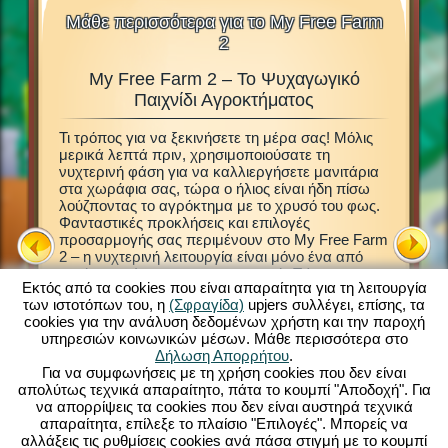
Μάθε περισσότερα για το My Free Farm
2
My Free Farm 2 – Το Ψυχαγωγικό
M
 Ζώα,
Παιχνίδι Αγροκτήματος
Δ
Τι τρόπος για να ξεκινήσετε τη μέρα σας! Μόλις
Αυτό το 
μερικά λεπτά πριν, χρησιμοποιούσατε τη
Μέσα στο
νων ζώων
νυχτερινή φάση για να καλλιεργήσετε μανιτάρια
ιδρύσετε
μιδή και
στα χωράφια σας, τώρα ο ήλιος είναι ήδη πίσω
Ανακαλύ
Τότε,
λούζποντας το αγρόκτημα με το χρυσό του φως.
φροντιστ
ωριστό
Φανταστικές προκλήσεις και επιλογές
να διαχε
προσαρμογής σας περιμένουν στο My Free Farm
έτοιμοι 
τον
2 – η νυχτερινή λειτουργία είναι μόνο ένα από
καλλιεργ
αυτά τα αμέτρητα χαρακτηριστικά. Τώρα
φυτά. Ε
 σύνδεση,
Εκτός από τα cookies που είναι απαραίτητα για τη λειτουργία
μπορείτε να απολαύσετε το επιτυχημένο παιχνίδι
επιτρέπ
κό
των ιστοτόπων του, η
(Σφραγίδα)
upjers συλλέγει, επίσης, τα
My Free Farm 2 στο PC σας. Η έκδοση του
αγροτικά
cookies για την ανάλυση δεδομένων χρήστη και την παροχή
browser παιχνιδιού παρέχει την ίδια εκπληκτική
αγαθά γ
υπηρεσιών κοινωνικών μέσων. Μάθε περισσότερα στο
διασκέδαση παιχνιδιών αγροκτήματος που
φορτηγό,
m 2:
Δήλωση Απορρήτου
.
γνωρίζετε και αγαπάτε. Φροντίστε ζώα,
όταν επι
Για να συμφωνήσεις με τη χρήση cookies που δεν είναι
καλλιεργήστε τα χωράφια σας, φέρτε τη
μαζικές
απολύτως τεχνικά απαραίτητο, πάτα το κουμπί "Αποδοχή". Για
συγκομιδή και παράγετε νόστιμα προϊόντα για
σας, κρα
Η
να απορρίψεις τα cookies που δεν είναι αυστηρά τεχνικά
τους πελάτες σας. Εγγραφείτε τώρα δωρεάν και
ζωικά π
απαραίτητα, επίλεξε το πλαίσιο "Επιλογές". Μπορείς να
ξεκινήστε!
αλλάξεις τις ρυθμίσεις cookies ανά πάσα στιγμή με το κουμπί