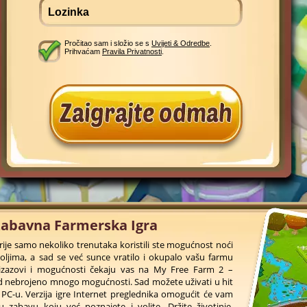
Pročitao sam i složio se s
Uvijeti & Odredbe
.
Prihvaćam
Pravila Privatnosti
.
Zabavna Farmerska Igra
rije samo nekoliko trenutaka koristili ste mogućnost noći
 poljima, a sad se već sunce vratilo i okupalo vašu farmu
i izazovi i mogućnosti čekaju vas na My Free Farm 2 –
d nebrojeno mnogo mogućnosti. Sad možete uživati u hit
PC-u. Verzija igre Internet preglednika omogućit će vam
 zabavu koju već poznajete i volite. Držite životinje,