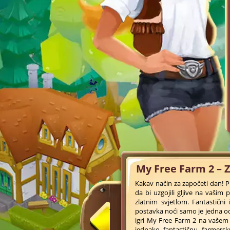
My Free Farm 2 – 
Kakav način za započeti dan! P
da bi uzgojili gljive na vašim
zlatnim svjetlom. Fantastičn
postavka noći samo je jedna o
igri My Free Farm 2 na vašem 
jednako fantastičnu farmersku