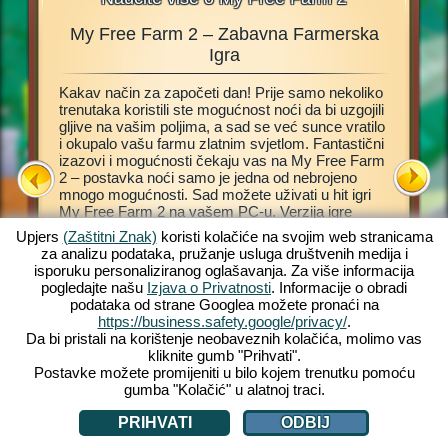
My Free Farm 2 – Zabavna Farmerska
Farmta
nje,
Igra
Kakav način za započeti dan! Prije samo nekoliko
Ova farm
 kako
trenutaka koristili ste mogućnost noći da bi uzgojili
Internet
nju
gljive na vašim poljima, a sad se već sunce vratilo
vlastitu,
d
i okupalo vašu farmu zlatnim svjetlom. Fantastični
Pomoći 
rm 2. Ova
izazovi i mogućnosti čekaju vas na My Free Farm
vođenja 
 da
2 – postavka noći samo je jedna od nebrojeno
„kormilo“
t
mnogo mogućnosti. Sad možete uživati u hit igri
povrće i
lo i
My Free Farm 2 na vašem PC-u. Verzija igre
proizvod
čarobnu
Internet preglednika omogućit će vam jednako
obradite 
Upjers
(Zaštitni Znak)
koristi kolačiće na svojim web stranicama
fantastičnu farmersku zabavu koju već poznajete i
kupce. D
za analizu podataka, pružanje usluga društvenih medija i
volite. Držite životinje, obrađujte polja, sakupljajte
narudžbe
isporuku personaliziranog oglašavanja. Za više informacija
plodove i proizvodite ukusna dobra za vaše kupce.
farmu u 
pogledajte našu
Izjava o Privatnosti
. Informacije o obradi
Registrirajte se besplatno odmah i započnite!
životinje
 FARME
podataka od strane Googlea možete pronaći na
zaradite
https://business.safety.google/privacy/
.
Da bi pristali na korištenje neobaveznih kolačića, molimo vas
kliknite gumb "Prihvati".
Postavke možete promijeniti u bilo kojem trenutku pomoću
gumba "Kolačić" u alatnoj traci.
PRIHVATI
ODBIJ