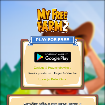
PLAY FOR FREE
Zasluge & Pravne obavijesti
Pravila privatnosti
Uvijeti & Odredbe
Upravljaj Kolačićima
Naučite više o My Free Farm 2