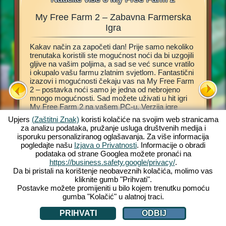
My Free Farm 2 – Zabavna Farmerska
Farmta
nje,
Igra
Kakav način za započeti dan! Prije samo nekoliko
Ova farm
 kako
trenutaka koristili ste mogućnost noći da bi uzgojili
Internet
nju
gljive na vašim poljima, a sad se već sunce vratilo
vlastitu,
d
i okupalo vašu farmu zlatnim svjetlom. Fantastični
Pomoći 
rm 2. Ova
izazovi i mogućnosti čekaju vas na My Free Farm
vođenja 
 da
2 – postavka noći samo je jedna od nebrojeno
„kormilo“
t
mnogo mogućnosti. Sad možete uživati u hit igri
povrće i
lo i
My Free Farm 2 na vašem PC-u. Verzija igre
proizvod
čarobnu
Internet preglednika omogućit će vam jednako
obradite 
Upjers
(Zaštitni Znak)
koristi kolačiće na svojim web stranicama
fantastičnu farmersku zabavu koju već poznajete i
kupce. D
za analizu podataka, pružanje usluga društvenih medija i
volite. Držite životinje, obrađujte polja, sakupljajte
narudžbe
isporuku personaliziranog oglašavanja. Za više informacija
plodove i proizvodite ukusna dobra za vaše kupce.
farmu u 
pogledajte našu
Izjava o Privatnosti
. Informacije o obradi
Registrirajte se besplatno odmah i započnite!
životinje
 FARME
podataka od strane Googlea možete pronaći na
zaradite
https://business.safety.google/privacy/
.
Da bi pristali na korištenje neobaveznih kolačića, molimo vas
kliknite gumb "Prihvati".
Postavke možete promijeniti u bilo kojem trenutku pomoću
gumba "Kolačić" u alatnoj traci.
PRIHVATI
ODBIJ