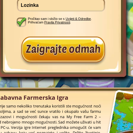
Pročitao sam i složio se s
Uvijeti & Odredbe
.
Prihvaćam
Pravila Privatnosti
.
Zabavna Farmerska Igra
rije samo nekoliko trenutaka koristili ste mogućnost noći
 poljima, a sad se već sunce vratilo i okupalo vašu farmu
i izazovi i mogućnosti čekaju vas na My Free Farm 2 –
d nebrojeno mnogo mogućnosti. Sad možete uživati u hit
PC-u. Verzija igre Internet preglednika omogućit će vam
 zabavu koju već poznajete i volite. Držite životinje,