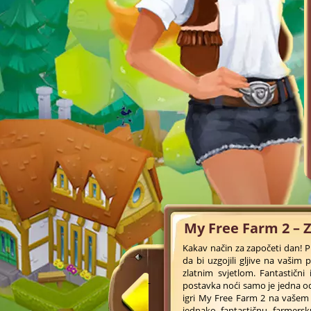
My Free Farm 2 – 
Kakav način za započeti dan! P
da bi uzgojili gljive na vašim
zlatnim svjetlom. Fantastičn
postavka noći samo je jedna o
igri My Free Farm 2 na vašem 
jednako fantastičnu farmersku