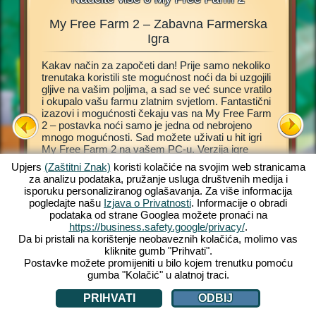
My Free Farm 2 – Zabavna Farmerska
Farmta
nje,
Igra
Kakav način za započeti dan! Prije samo nekoliko
Ova farm
 kako
trenutaka koristili ste mogućnost noći da bi uzgojili
Internet
nju
gljive na vašim poljima, a sad se već sunce vratilo
vlastitu,
d
i okupalo vašu farmu zlatnim svjetlom. Fantastični
Pomoći 
rm 2. Ova
izazovi i mogućnosti čekaju vas na My Free Farm
vođenja 
 da
2 – postavka noći samo je jedna od nebrojeno
„kormilo“
t
mnogo mogućnosti. Sad možete uživati u hit igri
povrće i
lo i
My Free Farm 2 na vašem PC-u. Verzija igre
proizvod
čarobnu
Internet preglednika omogućit će vam jednako
obradite 
Upjers
(Zaštitni Znak)
koristi kolačiće na svojim web stranicama
fantastičnu farmersku zabavu koju već poznajete i
kupce. D
za analizu podataka, pružanje usluga društvenih medija i
volite. Držite životinje, obrađujte polja, sakupljajte
narudžbe
isporuku personaliziranog oglašavanja. Za više informacija
plodove i proizvodite ukusna dobra za vaše kupce.
farmu u 
pogledajte našu
Izjava o Privatnosti
. Informacije o obradi
Registrirajte se besplatno odmah i započnite!
životinje
 FARME
podataka od strane Googlea možete pronaći na
zaradite
https://business.safety.google/privacy/
.
Da bi pristali na korištenje neobaveznih kolačića, molimo vas
kliknite gumb "Prihvati".
Postavke možete promijeniti u bilo kojem trenutku pomoću
gumba "Kolačić" u alatnoj traci.
PRIHVATI
ODBIJ