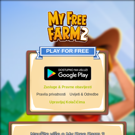
PLAY FOR FREE
Zasluge & Pravne obavijesti
Pravila privatnosti
Uvijeti & Odredbe
Upravljaj Kolačićima
Naučite više o My Free Farm 2