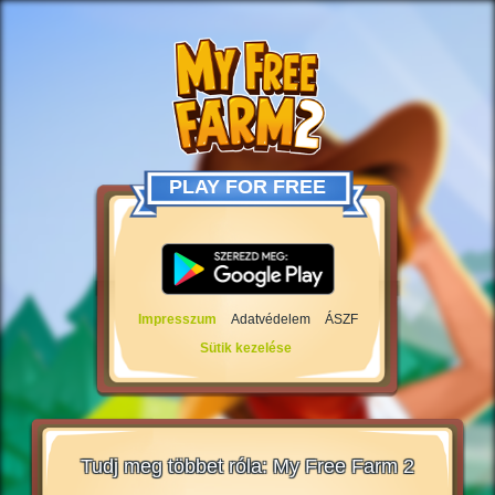
PLAY FOR FREE
Impresszum
Adatvédelem
ÁSZF
Sütik kezelése
Tudj meg többet róla: My Free Farm 2