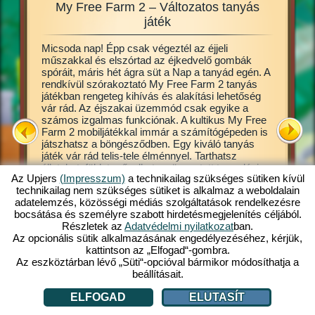
My Free Farm 2 – Változatos tanyás
My Fre
zgalmas
játék
Micsoda nap! Épp csak végeztél az éjjeli
Ez a tan
en jó
műszakkal és elszórtad az éjkedvelő gombák
online b
llatokat
spóráit, máris hét ágra süt a Nap a tanyád egén. A
lehet. B
d ki a
rendkívül szórakoztató My Free Farm 2 tanyás
Már a ját
gesen
játékban rengeteg kihívás és alakítási lehetőség
alapjait,
 lehet,
vár rád. Az éjszakai üzemmód csak egyike a
művelhet
íthatsz.
számos izgalmas funkciónak. A kultikus My Free
a termés
a
Farm 2 mobiljátékkal immár a számítógépeden is
készíthe
játszhatsz a böngésződben. Egy kiváló tanyás
tőle, hog
Free
játék vár rád telis-tele élménnyel. Tarthatsz
vevők. A
állatokat, földet művelhetsz, összetett termelési
átveszik
Az Upjers
(Impresszum)
a technikailag szükséges sütiken kívül
láncok mentén feldolgozott termékeket gyárthatsz.
Gazdálkod
l:
technikailag nem szükséges sütiket is alkalmaz a weboldalain
Regisztrálj máris ingyen és játssz velünk!
termessz
adatelemzés, közösségi médiás szolgáltatások rendelkezésre
csak gyar
LÁCIÓ
bocsátása és személyre szabott hirdetésmegjelenítés céljából.
Részletek az
Adatvédelmi nyilatkozat
ban.
Az opcionális sütik alkalmazásának engedélyezéséhez, kérjük,
kattintson az „Elfogad“-gombra.
Az eszköztárban lévő „Süti“-opcióval bármikor módosíthatja a
beállításait.
ELFOGAD
ELUTASÍT