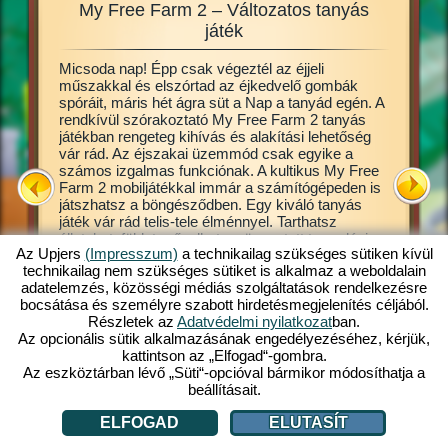
My Free Farm 2 – Változatos tanyás
My Fre
zgalmas
játék
Micsoda nap! Épp csak végeztél az éjjeli
Ez a tan
en jó
műszakkal és elszórtad az éjkedvelő gombák
online b
llatokat
spóráit, máris hét ágra süt a Nap a tanyád egén. A
lehet. B
d ki a
rendkívül szórakoztató My Free Farm 2 tanyás
Már a ját
gesen
játékban rengeteg kihívás és alakítási lehetőség
alapjait,
 lehet,
vár rád. Az éjszakai üzemmód csak egyike a
művelhet
íthatsz.
számos izgalmas funkciónak. A kultikus My Free
a termés
a
Farm 2 mobiljátékkal immár a számítógépeden is
készíthe
játszhatsz a böngésződben. Egy kiváló tanyás
tőle, hog
Free
játék vár rád telis-tele élménnyel. Tarthatsz
vevők. A
állatokat, földet művelhetsz, összetett termelési
átveszik
Az Upjers
(Impresszum)
a technikailag szükséges sütiken kívül
láncok mentén feldolgozott termékeket gyárthatsz.
Gazdálkod
l:
technikailag nem szükséges sütiket is alkalmaz a weboldalain
Regisztrálj máris ingyen és játssz velünk!
termessz
adatelemzés, közösségi médiás szolgáltatások rendelkezésre
csak gyar
LÁCIÓ
bocsátása és személyre szabott hirdetésmegjelenítés céljából.
Részletek az
Adatvédelmi nyilatkozat
ban.
Az opcionális sütik alkalmazásának engedélyezéséhez, kérjük,
kattintson az „Elfogad“-gombra.
Az eszköztárban lévő „Süti“-opcióval bármikor módosíthatja a
beállításait.
ELFOGAD
ELUTASÍT