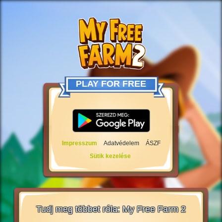
PLAY FOR FREE
Impresszum
Adatvédelem
ÁSZF
Sütik kezelése
Tudj meg többet róla: My Free Farm 2