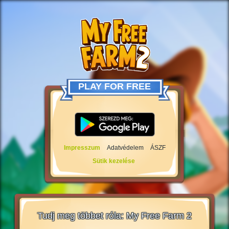
PLAY FOR FREE
Impresszum
Adatvédelem
ÁSZF
Sütik kezelése
Tudj meg többet róla: My Free Farm 2