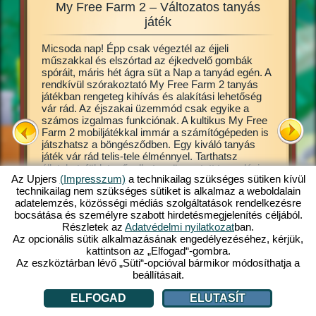
My Free Farm 2 – Változatos tanyás
My Fre
zgalmas
játék
Micsoda nap! Épp csak végeztél az éjjeli
Ez a tan
en jó
műszakkal és elszórtad az éjkedvelő gombák
online b
llatokat
spóráit, máris hét ágra süt a Nap a tanyád egén. A
lehet. B
d ki a
rendkívül szórakoztató My Free Farm 2 tanyás
Már a ját
gesen
játékban rengeteg kihívás és alakítási lehetőség
alapjait,
 lehet,
vár rád. Az éjszakai üzemmód csak egyike a
művelhet
íthatsz.
számos izgalmas funkciónak. A kultikus My Free
a termés
a
Farm 2 mobiljátékkal immár a számítógépeden is
készíthe
játszhatsz a böngésződben. Egy kiváló tanyás
tőle, hog
Free
játék vár rád telis-tele élménnyel. Tarthatsz
vevők. A
állatokat, földet művelhetsz, összetett termelési
átveszik
Az Upjers
(Impresszum)
a technikailag szükséges sütiken kívül
láncok mentén feldolgozott termékeket gyárthatsz.
Gazdálkod
l:
technikailag nem szükséges sütiket is alkalmaz a weboldalain
Regisztrálj máris ingyen és játssz velünk!
termessz
adatelemzés, közösségi médiás szolgáltatások rendelkezésre
csak gyar
LÁCIÓ
bocsátása és személyre szabott hirdetésmegjelenítés céljából.
Részletek az
Adatvédelmi nyilatkozat
ban.
Az opcionális sütik alkalmazásának engedélyezéséhez, kérjük,
kattintson az „Elfogad“-gombra.
Az eszköztárban lévő „Süti“-opcióval bármikor módosíthatja a
beállításait.
ELFOGAD
ELUTASÍT