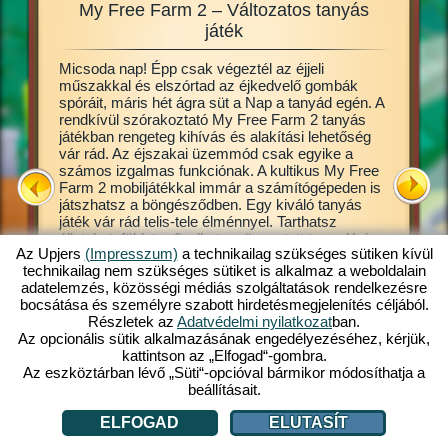
My Free Farm 2 – Változatos tanyás
My Fre
zgalmas
játék
Micsoda nap! Épp csak végeztél az éjjeli
Ez a tan
en jó
műszakkal és elszórtad az éjkedvelő gombák
online b
llatokat
spóráit, máris hét ágra süt a Nap a tanyád egén. A
lehet. B
d ki a
rendkívül szórakoztató My Free Farm 2 tanyás
Már a ját
gesen
játékban rengeteg kihívás és alakítási lehetőség
alapjait,
 lehet,
vár rád. Az éjszakai üzemmód csak egyike a
művelhet
íthatsz.
számos izgalmas funkciónak. A kultikus My Free
a termés
a
Farm 2 mobiljátékkal immár a számítógépeden is
készíthe
játszhatsz a böngésződben. Egy kiváló tanyás
tőle, hog
Free
játék vár rád telis-tele élménnyel. Tarthatsz
vevők. A
állatokat, földet művelhetsz, összetett termelési
átveszik
Az Upjers
(Impresszum)
a technikailag szükséges sütiken kívül
láncok mentén feldolgozott termékeket gyárthatsz.
Gazdálkod
l:
technikailag nem szükséges sütiket is alkalmaz a weboldalain
Regisztrálj máris ingyen és játssz velünk!
termessz
adatelemzés, közösségi médiás szolgáltatások rendelkezésre
csak gyar
LÁCIÓ
bocsátása és személyre szabott hirdetésmegjelenítés céljából.
Részletek az
Adatvédelmi nyilatkozat
ban.
Az opcionális sütik alkalmazásának engedélyezéséhez, kérjük,
kattintson az „Elfogad“-gombra.
Az eszköztárban lévő „Süti“-opcióval bármikor módosíthatja a
beállításait.
ELFOGAD
ELUTASÍT