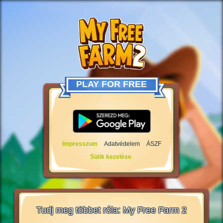
PLAY FOR FREE
Impresszum
Adatvédelem
ÁSZF
Sütik kezelése
Tudj meg többet róla: My Free Farm 2