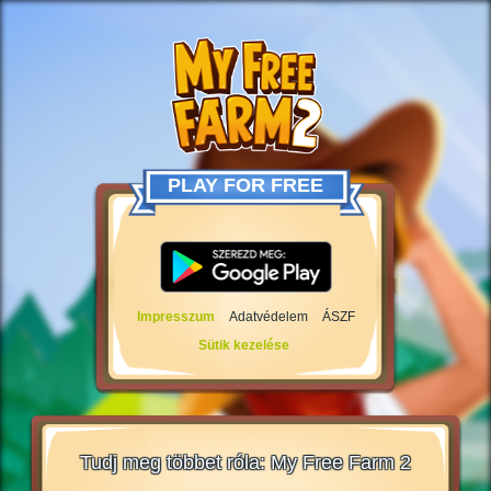
PLAY FOR FREE
Impresszum
Adatvédelem
ÁSZF
Sütik kezelése
Tudj meg többet róla: My Free Farm 2