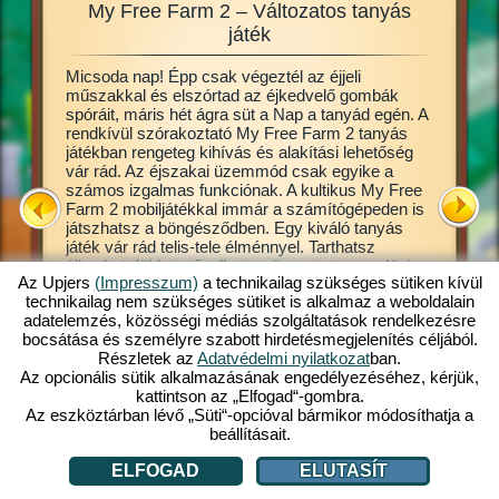
My Free Farm 2 – Változatos tanyás
My Fre
zgalmas
játék
Micsoda nap! Épp csak végeztél az éjjeli
Ez a tan
en jó
műszakkal és elszórtad az éjkedvelő gombák
online b
llatokat
spóráit, máris hét ágra süt a Nap a tanyád egén. A
lehet. B
d ki a
rendkívül szórakoztató My Free Farm 2 tanyás
Már a ját
gesen
játékban rengeteg kihívás és alakítási lehetőség
alapjait,
 lehet,
vár rád. Az éjszakai üzemmód csak egyike a
művelhet
íthatsz.
számos izgalmas funkciónak. A kultikus My Free
a termés
a
Farm 2 mobiljátékkal immár a számítógépeden is
készíthe
játszhatsz a böngésződben. Egy kiváló tanyás
tőle, hog
Free
játék vár rád telis-tele élménnyel. Tarthatsz
vevők. A
állatokat, földet művelhetsz, összetett termelési
átveszik
Az Upjers
(Impresszum)
a technikailag szükséges sütiken kívül
láncok mentén feldolgozott termékeket gyárthatsz.
Gazdálkod
l:
technikailag nem szükséges sütiket is alkalmaz a weboldalain
Regisztrálj máris ingyen és játssz velünk!
termessz
adatelemzés, közösségi médiás szolgáltatások rendelkezésre
csak gyar
LÁCIÓ
bocsátása és személyre szabott hirdetésmegjelenítés céljából.
Részletek az
Adatvédelmi nyilatkozat
ban.
Az opcionális sütik alkalmazásának engedélyezéséhez, kérjük,
kattintson az „Elfogad“-gombra.
Az eszköztárban lévő „Süti“-opcióval bármikor módosíthatja a
beállításait.
ELFOGAD
ELUTASÍT