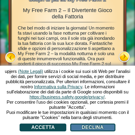
My Free Farm 2 – Il Divertente Gioco
Fantas
mali,
della Fattoria
Che bel modo di iniziare la giornata! Un momento
Questo gi
di
fa stavi usando la fase notturna per coltivare i
browser 
a, fare il
funghi nei tuoi campi, ora il sole sta già inondando
fattoria 
 alla
la tua fattoria con la sua luce dorata. Fantastiche
tutorial t
esto
sfide e opzioni di personalizzazione ti aspettano a
fattoria.
creare la
My Free Farm 2 – la modalità notturna è solo una
dei tuoi 
 browser.
di queste innumerevoli funzionalità. Ora puoi
esotiche
na
goderti il gioco di successo My Free Farm 2 sul
trasformar
ominciare!
tuo PC. La versione gioco per browser offre lo
e gustose
o browser.
upjers
(Note Legali)
utilizza i cookie sui suoi siti Web per l'analisi
stesso divertimento dello straordinario gioco che
con l'aut
dei dati, per fornire servizi di social media, e per distribuire
conosci e ami. Tieni gli animali, coltiva i tuoi campi,
Amy la Pi
pubblicità personalizzata. Per ulteriori informazioni, consultare il
immagazzina il raccolto e prepara gustosi prodotti
Espandi la
nostro
Informativa sulla Privacy
. Le informazioni
per i tuoi clienti. Iscriviti grati subito e inizia a
prodotti 
sull'elaborazione dei dati da parte di Google sono disponibili su
giocare!
Andiamo
A
https://business.safety.google/privacy/
.
Per consentire l'uso dei cookies opzionali, per cortesia premi il
pulsante "Accetta".
Puoi modificare le tue impostazioni in qualsiasi momento con il
pulsante "Cookies" nella barra degli strumenti.
ACCETTA
DECLINA