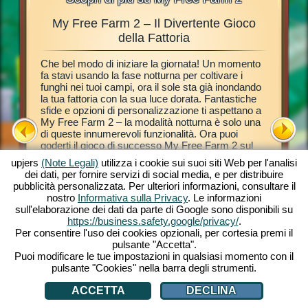
My Free Farm 2 – Il Divertente Gioco
Fantas
mali,
della Fattoria
Che bel modo di iniziare la giornata! Un momento
Questo gi
di
fa stavi usando la fase notturna per coltivare i
browser 
a, fare il
funghi nei tuoi campi, ora il sole sta già inondando
fattoria 
 alla
la tua fattoria con la sua luce dorata. Fantastiche
tutorial t
esto
sfide e opzioni di personalizzazione ti aspettano a
fattoria.
creare la
My Free Farm 2 – la modalità notturna è solo una
dei tuoi 
 browser.
di queste innumerevoli funzionalità. Ora puoi
esotiche
na
goderti il gioco di successo My Free Farm 2 sul
trasformar
ominciare!
tuo PC. La versione gioco per browser offre lo
e gustose
o browser.
upjers
(Note Legali)
utilizza i cookie sui suoi siti Web per l'analisi
stesso divertimento dello straordinario gioco che
con l'aut
dei dati, per fornire servizi di social media, e per distribuire
conosci e ami. Tieni gli animali, coltiva i tuoi campi,
Amy la Pi
pubblicità personalizzata. Per ulteriori informazioni, consultare il
immagazzina il raccolto e prepara gustosi prodotti
Espandi la
nostro
Informativa sulla Privacy
. Le informazioni
per i tuoi clienti. Iscriviti grati subito e inizia a
prodotti 
sull'elaborazione dei dati da parte di Google sono disponibili su
giocare!
Andiamo
A
https://business.safety.google/privacy/
.
Per consentire l'uso dei cookies opzionali, per cortesia premi il
pulsante "Accetta".
Puoi modificare le tue impostazioni in qualsiasi momento con il
pulsante "Cookies" nella barra degli strumenti.
ACCETTA
DECLINA