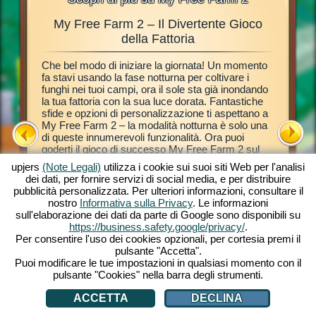
My Free Farm 2 – Il Divertente Gioco
Fantas
mali,
della Fattoria
Che bel modo di iniziare la giornata! Un momento
Questo gi
di
fa stavi usando la fase notturna per coltivare i
browser 
a, fare il
funghi nei tuoi campi, ora il sole sta già inondando
fattoria 
 alla
la tua fattoria con la sua luce dorata. Fantastiche
tutorial t
esto
sfide e opzioni di personalizzazione ti aspettano a
fattoria.
creare la
My Free Farm 2 – la modalità notturna è solo una
dei tuoi 
 browser.
di queste innumerevoli funzionalità. Ora puoi
esotiche
na
goderti il gioco di successo My Free Farm 2 sul
trasformar
ominciare!
tuo PC. La versione gioco per browser offre lo
e gustose
o browser.
upjers
(Note Legali)
utilizza i cookie sui suoi siti Web per l'analisi
stesso divertimento dello straordinario gioco che
con l'aut
dei dati, per fornire servizi di social media, e per distribuire
conosci e ami. Tieni gli animali, coltiva i tuoi campi,
Amy la Pi
pubblicità personalizzata. Per ulteriori informazioni, consultare il
immagazzina il raccolto e prepara gustosi prodotti
Espandi la
nostro
Informativa sulla Privacy
. Le informazioni
per i tuoi clienti. Iscriviti grati subito e inizia a
prodotti 
sull'elaborazione dei dati da parte di Google sono disponibili su
giocare!
Andiamo
A
https://business.safety.google/privacy/
.
Per consentire l'uso dei cookies opzionali, per cortesia premi il
pulsante "Accetta".
Puoi modificare le tue impostazioni in qualsiasi momento con il
pulsante "Cookies" nella barra degli strumenti.
ACCETTA
DECLINA