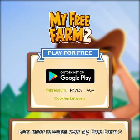
PLAY FOR FREE
Impressum
Privacy
AGV
Cookies beheren
Kom meer te weten over My Free Farm 2