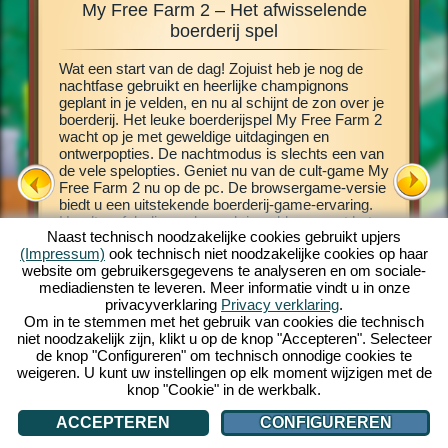
My Free Farm 2 – Het afwisselende
My
ren en
boerderij spel
s
Wat een start van de dag! Zojuist heb je nog de
Deze boe
 van
nachtfase gebruikt en heerlijke champignons
browserg
n
geplant in je velden, en nu al schijnt de zon over je
boerderij
allerlei
boerderij. Het leuke boerderijspel My Free Farm 2
tutorial 
wacht op je met geweldige uitdagingen en
gameplay
 My Free
ontwerpopties. De nachtmodus is slechts een van
akkerland
je de
de vele spelopties. Geniet nu van de cult-game My
planten.
er te
Free Farm 2 nu op de pc. De browsergame-versie
producte
 een
biedt u een uitstekende boerderij-game-ervaring.
Uitgebrei
 kunt
Houdt en fok dieren, bewerk je velden, oogst het
heerlijk
spel in
Naast technisch noodzakelijke cookies gebruikt upjers
gewas en maak heerlijke producten voor je
verlange
(Impressum)
ook technisch niet noodzakelijke cookies op haar
klanten. Meld je gratis aan en speel met ons!
vrachtwa
website om gebruikersgegevens te analyseren en om sociale-
bezoekt 
mediadiensten te leveren. Meer informatie vindt u in onze
bestellin
privacyverklaring
Privacy verklaring
.
dieren, v
Om in te stemmen met het gebruik van cookies die technisch
verhoog 
niet noodzakelijk zijn, klikt u op de knop "Accepteren". Selecteer
de knop "Configureren" om technisch onnodige cookies te
weigeren. U kunt uw instellingen op elk moment wijzigen met de
knop "Cookie" in de werkbalk.
ACCEPTEREN
CONFIGUREREN