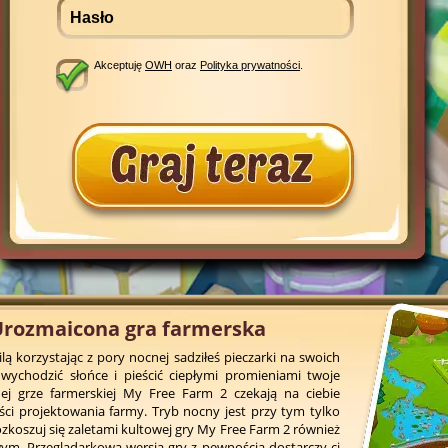
Akceptuję
OWH
oraz
Polityka prywatności
.
Urozmaicona gra farmerska
lą korzystając z pory nocnej sadziłeś pieczarki na swoich
 wychodzić słońce i pieścić ciepłymi promieniami twoje
j grze farmerskiej My Free Farm 2 czekają na ciebie
ci projektowania farmy. Tryb nocny jest przy tym tylko
Rozkoszuj się zaletami kultowej gry My Free Farm 2 również
. Przeglądarkowa wersja gry z pewnością dostarczy ci