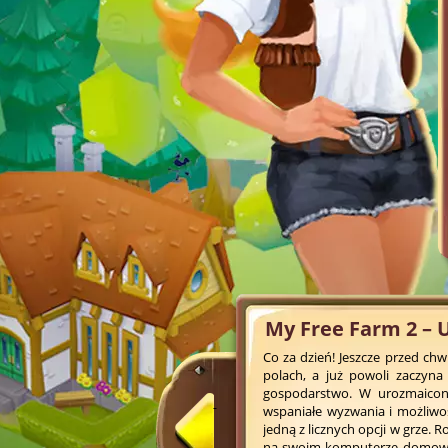
My Free Farm 2 – 
Co za dzień! Jeszcze przed chwi
polach, a już powoli zaczyna
gospodarstwo. W urozmaicone
wspaniałe wyzwania i możliwoś
jedną z licznych opcji w grze. 
na swoim komputerze domowym