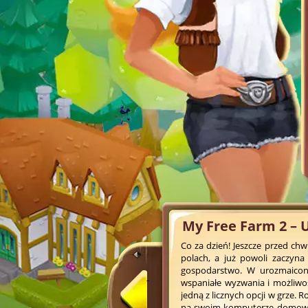
My Free Farm 2 – 
Co za dzień! Jeszcze przed chwi
polach, a już powoli zaczyna
gospodarstwo. W urozmaicone
wspaniałe wyzwania i możliwoś
jedną z licznych opcji w grze. 
na swoim komputerze domowym