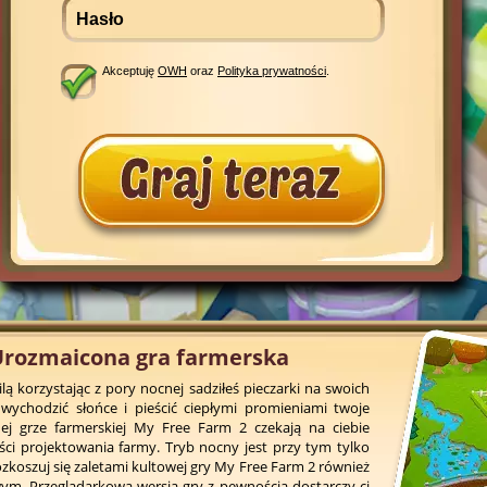
Akceptuję
OWH
oraz
Polityka prywatności
.
Urozmaicona gra farmerska
lą korzystając z pory nocnej sadziłeś pieczarki na swoich
 wychodzić słońce i pieścić ciepłymi promieniami twoje
j grze farmerskiej My Free Farm 2 czekają na ciebie
ci projektowania farmy. Tryb nocny jest przy tym tylko
Rozkoszuj się zaletami kultowej gry My Free Farm 2 również
. Przeglądarkowa wersja gry z pewnością dostarczy ci