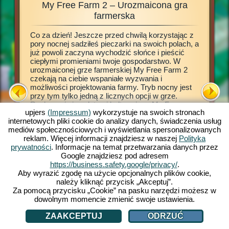
My Free Farm 2 – Urozmaicona gra
My
zęta,
farmerska
Co za dzień! Jeszcze przed chwilą korzystając z
Ta gra f
 by
pory nocnej sadziłeś pieczarki na swoich polach, a
grze prz
mie,
już powoli zaczyna wychodzić słońce i pieścić
własne w
ałych
ciepłymi promieniami twoje gospodarstwo. W
życia na
 takim
urozmaiconej grze farmerskiej My Free Farm 2
zapoznać
ególna
czekają na ciebie wspaniałe wyzwania i
A potem 
możliwości projektowania farmy. Tryb nocny jest
warzywa,
army w
przy tym tylko jedną z licznych opcji w grze.
swoje na
esz, to
Rozkoszuj się zaletami kultowej gry My Free
produkcy
możesz
upjers
(Impressum)
wykorzystuje na swoich stronach
Farm 2 również na swoim komputerze domowym.
umożliwi
iągnąć
internetowych pliki cookie do analizy danych, świadczenia usług
Przeglądarkowa wersja gry z pewnością
na które 
mediów społecznościowych i wyświetlania spersonalizowanych
dostarczy ci jedynych w swoim rodzaju
produkty
reklam. Więcej informacji znajdziesz w naszej
Polityka
farmerskich przeżyć. Hoduj zwierzęta, uprawiaj
miejscow
prywatności
. Informacje na temat przetwarzania danych przez
pola, zbieraj plony i oddaj w ręce klientów
odwiedza
rm 2
Google znajdziesz pod adresem
przepyszne bio towary. Zarejestruj się już teraz i
zamówien
https://business.safety.google/privacy/
.
graj razem z nami.
zwierzęta
FARMY
Aby wyrazić zgodę na użycie opcjonalnych plików cookie,
i zwięks
należy kliknąć przycisk „Akceptuj”.
Za pomocą przycisku „Cookie” na pasku narzędzi możesz w
dowolnym momencie zmienić swoje ustawienia.
ZAAKCEPTUJ
ODRZUĆ