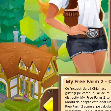
My Free Farm 2 – D
Ce început de zi! Chiar acum a
gustoși pe câmpuri, iar acum 
distractiv My Free Farm 2 te a
Modul de noapte este doar una
Free Farm 2 acum și pe calculat
captivante. Ține și crește an