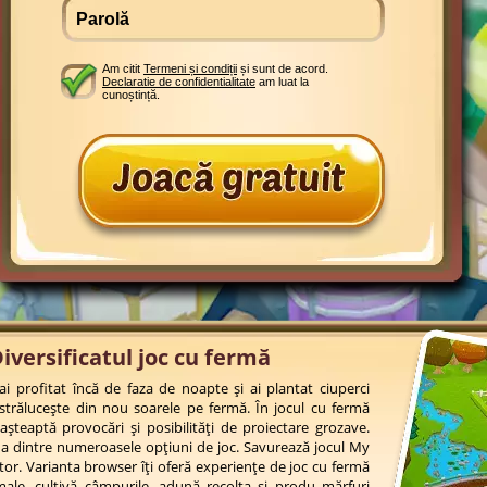
Am citit
Termeni și condiții
și sunt de acord.
Declaratie de confidentialitate
am luat la
cunoștință.
iversificatul joc cu fermă
i profitat încă de faza de noapte și ai plantat ciuperci
strălucește din nou soarele pe fermă. În jocul cu fermă
șteaptă provocări și posibilități de proiectare grozave.
 dintre numeroasele opțiuni de joc. Savurează jocul My
or. Varianta browser îți oferă experiențe de joc cu fermă
imale, cultivă câmpurile, adună recolta și produ mărfuri