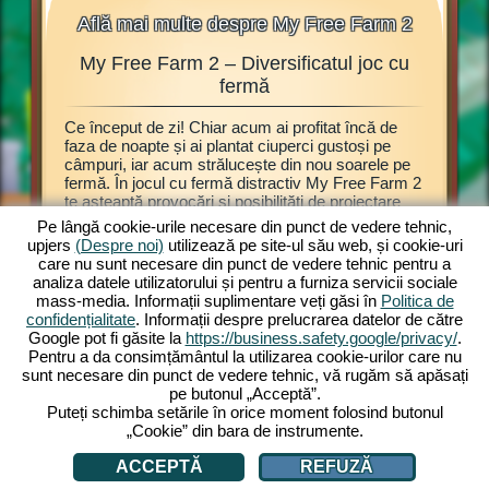
Află mai multe despre My Free Farm 2
My Free Farm 2 – Diversificatul joc cu
My F
ălașe,
fermă
Ce început de zi! Chiar acum ai profitat încă de
Acest joc
ijești
faza de noapte și ai plantat ciuperci gustoși pe
browser 
câmpuri, iar acum strălucește din nou soarele pe
Explorează
 Atunci
fermă. În jocul cu fermă distractiv My Free Farm 2
prezentat
bitul joc
te așteaptă provocări și posibilități de proiectare
poți înce
rezi
grozave. Modul de noapte este doar una dintre
plante e
oie este
Pe lângă cookie-urile necesare din punct de vedere tehnic,
numeroasele opțiuni de joc. Savurează jocul My
recoltate
eja poți
upjers
(Despre noi)
utilizează pe site-ul său web, și cookie-uri
Free Farm 2 acum și pe calculator. Varianta
de produc
joc cu
care nu sunt necesare din punct de vedere tehnic pentru a
browser îți oferă experiențe de joc cu fermă
mărfuri d
analiza datele utilizatorului și pentru a furniza servicii sociale
captivante. Ține și crește animale, cultivă
produsel
mass-media. Informații suplimentare veți găsi în
Politica de
câmpurile, adună recolta și produ mărfuri
te vizit
confidențialitate
. Informații despre prelucrarea datelor de către
delicioase pentru clienți. Înregistrează-te gratis și
ferma, ț
Google pot fi găsite la
https://business.safety.google/privacy/
.
joacă acum!
obținute 
Pentru a da consimțământul la utilizarea cookie-urilor care nu
sunt necesare din punct de vedere tehnic, vă rugăm să apăsați
pe butonul „Acceptă”.
Puteți schimba setările în orice moment folosind butonul
„Cookie” din bara de instrumente.
ACCEPTĂ
REFUZĂ