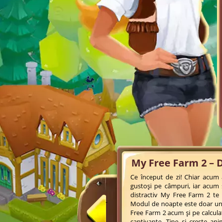
My Free Farm 2 – D
Ce început de zi! Chiar acum a
gustoși pe câmpuri, iar acum 
distractiv My Free Farm 2 te a
Modul de noapte este doar una
Free Farm 2 acum și pe calculat
captivante. Ține și crește an