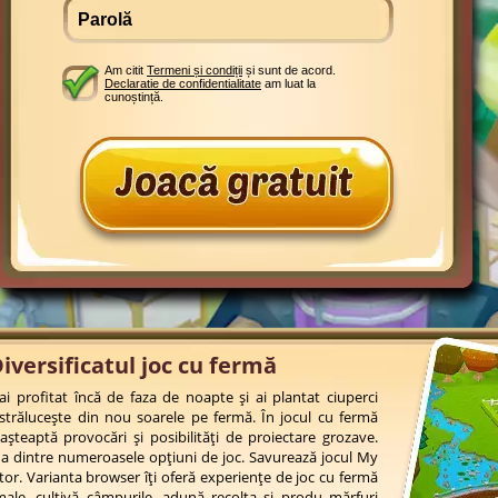
Am citit
Termeni și condiții
și sunt de acord.
Declaratie de confidentialitate
am luat la
cunoștință.
iversificatul joc cu fermă
i profitat încă de faza de noapte și ai plantat ciuperci
strălucește din nou soarele pe fermă. În jocul cu fermă
șteaptă provocări și posibilități de proiectare grozave.
 dintre numeroasele opțiuni de joc. Savurează jocul My
or. Varianta browser îți oferă experiențe de joc cu fermă
imale, cultivă câmpurile, adună recolta și produ mărfuri